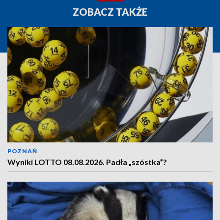
ZOBACZ TAKŻE
POZNAŃ
Wyniki LOTTO 08.08.2026. Padła „szóstka”?