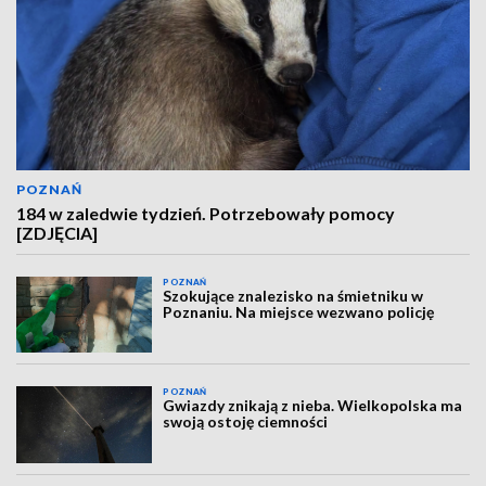
POZNAŃ
184 w zaledwie tydzień. Potrzebowały pomocy
[ZDJĘCIA]
POZNAŃ
Szokujące znalezisko na śmietniku w
Poznaniu. Na miejsce wezwano policję
POZNAŃ
Gwiazdy znikają z nieba. Wielkopolska ma
swoją ostoję ciemności