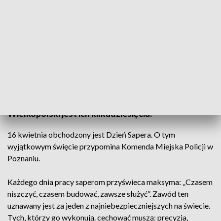
Wykonują najniebezpieczniejszy zawód (fot. KMP Poznań)
Dziś obchodzą swoje święto. W stolicy
Wielkopolski jest ich kilkudziesięciu.
16 kwietnia obchodzony jest Dzień Sapera. O tym
wyjątkowym święcie przypomina Komenda Miejska Policji w
Poznaniu.
Każdego dnia pracy saperom przyświeca maksyma: „Czasem
niszczyć, czasem budować, zawsze służyć”. Zawód ten
uznawany jest za jeden z najniebezpieczniejszych na świecie.
Tych, którzy go wykonują. cechować muszą: precyzja,