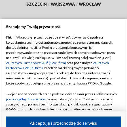
SZCZECIN
/
WARSZAWA
/
WROCŁAW
Szanujemy Twoją prywatność
Dołącz do nas:
Kliknij "Akceptuję i przechodzę do serwisu", aby wyrazić zgody na
korzystanie z technologii automatycznego śledzenia i zbierania danych,
TVP
dostęp do informacji na Twoim urządzeniu końcowym i ich
Abonament TVP
przechowywanie oraz na przetwarzanie Twoich danych osobowych przez
Regulamin TVP
nas, czyli Telewizję Polską S.A. w likwidacji (zwaną dalej również „TVP”),
Emisja w TVP
Polityka prywatności
Zaufanych Partnerów z IAB* (1201 firm)
oraz pozostałych
Zaufanych
Partnerów TVP (93 firm)
, w celach marketingowych (w tym do
Centrum informacji TVP
Moje zgody
zautomatyzowanego dopasowania reklam do Twoich zainteresowań i
mierzenia ich skuteczności) i pozostałych, które wskazujemy poniżej, a
Naziemna Telewizja Cyfrowa
Pomoc
także zgody na udostępnianie przez nas identyfikatora PPID do Google.
Sklep TVP
Biuro reklamy
Twoje dane osobowe zbierane podczas odwiedzania przez Ciebie naszych
Rada Programowa
Kontakt
poszczególnych serwisów
zwanych dalej „Portalem”, w tym informacje
zapisywane za pomocą technologii takich jak: pliki cookie, sygnalizatory
System NOS
WWW lub innych podobnych technologii umożliwiających świadczenie
dopasowanych i bezpiecznych usług, personalizację treści oraz reklam,
Informacje o nadawcy
Kanały
udostępnianie funkcji mediów społecznościowych oraz analizowanie
Akceptuję i przechodzę do serwisu
ruchu w Internecie.
Program dla prasy