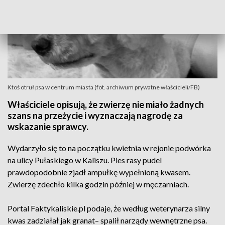
Ktoś otruł psa w centrum miasta (fot. archiwum prywatne właścicieli/FB)
Właściciele opisują, że zwierzę nie miało żadnych
szans na przeżycie i wyznaczają nagrodę za
wskazanie sprawcy.
Wydarzyło się to na początku kwietnia w rejonie podwórka
na ulicy Pułaskiego w Kaliszu. Pies rasy pudel
prawdopodobnie zjadł ampułkę wypełnioną kwasem.
Zwierzę zdechło kilka godzin później w męczarniach.
Portal Faktykaliskie.pl podaje, że według weterynarza silny
kwas zadziałał jak granat– spalił narządy wewnętrzne psa.