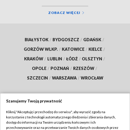
ZOBACZ WIĘCEJ
BIAŁYSTOK
/
BYDGOSZCZ
/
GDAŃSK
/
GORZÓW WLKP.
/
KATOWICE
/
KIELCE
/
KRAKÓW
/
LUBLIN
/
ŁÓDŹ
/
OLSZTYN
/
OPOLE
/
POZNAŃ
/
RZESZÓW
/
SZCZECIN
/
WARSZAWA
/
WROCŁAW
Szanujemy Twoją prywatność
Dołącz do nas:
Kliknij "Akceptuję i przechodzę do serwisu", aby wyrazić zgody na
korzystanie z technologii automatycznego śledzenia i zbierania danych,
TVP
dostęp do informacji na Twoim urządzeniu końcowym i ich
Abonament TVP
przechowywanie oraz na przetwarzanie Twoich danych osobowych przez
Regulamin TVP