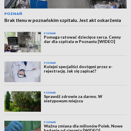
POZNAŃ
Brak tlenu w poznańskim szpitalu. Jest akt oskarżenia
POZNAŃ
Pomaga ratować dziecięce serca. Cenny
dar dla szpitala w Poznaniu [WIDEO]
POZNAŃ
Kolejni specjaliści dostępni przez e-
rejestrację. Jak się zapisać?
POZNAŃ
Sprawdź zdrowie za darmo. W
nietypowym miejscu
POZNAŃ
Ważna zmiana dla milionów Polek. Nowe
badanie od sierpnia [WIDEO]