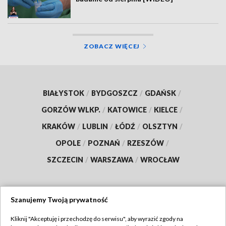
ZOBACZ WIĘCEJ
BIAŁYSTOK
/
BYDGOSZCZ
/
GDAŃSK
/
GORZÓW WLKP.
/
KATOWICE
/
KIELCE
/
KRAKÓW
/
LUBLIN
/
ŁÓDŹ
/
OLSZTYN
/
OPOLE
/
POZNAŃ
/
RZESZÓW
/
SZCZECIN
/
WARSZAWA
/
WROCŁAW
Szanujemy Twoją prywatność
Dołącz do nas:
Kliknij "Akceptuję i przechodzę do serwisu", aby wyrazić zgody na