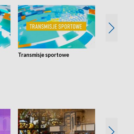
Transmisje sportowe
Reportaże s