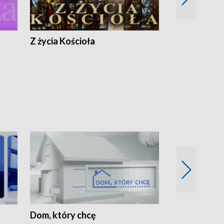
Z życia Kościoła
Jak rozmawia
Dom, który chcę
Biznes Wielk