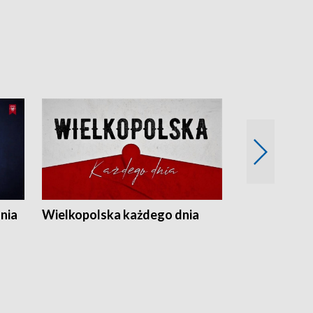
nia
Wielkopolska każdego dnia
Rozmowy z m