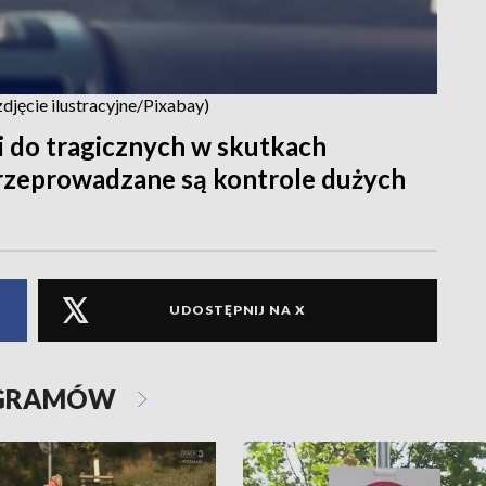
zdjęcie ilustracyjne/Pixabay)
 do tragicznych w skutkach
rzeprowadzane są kontrole dużych
UDOSTĘPNIJ NA X
OGRAMÓW