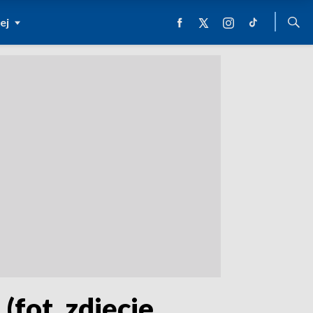
ej
(fot. zdjęcie