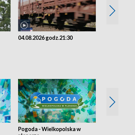
04.08.2026 godz.21:30
04.08.2026 g
Pogoda - Wielkopolska w
Eko prognoza