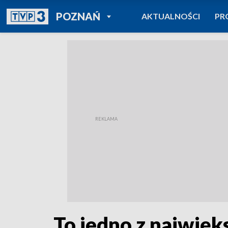
POWRÓT DO
POZNAŃ
AKTUALNOŚCI
PR
TVP REGIONY
To jedno z najwięk