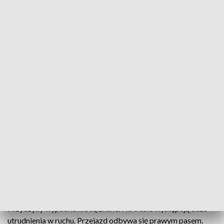
Ogromne korki na drodze ekspresowej (fot. zdjęcie ilustracyjne/Pixabay)
Ruch samochodowy jest utrudniony. Wcześniej
doszło tam do poważnego wypadku.
Do zdarzenia doszło ok. godz. 15:00 na drodze S11 na
wysokości węzła Gądki między Gądkami a Borówcem.
Samochód osobowy wjechał w bariery energochłonne i
został poważnie uszkodzony. W wyniku zderzenia ranna
została jedna osoba.
Przyczyny wypadku nie są znane. Na trasie występują duże
utrudnienia w ruchu. Przejazd odbywa się prawym pasem.