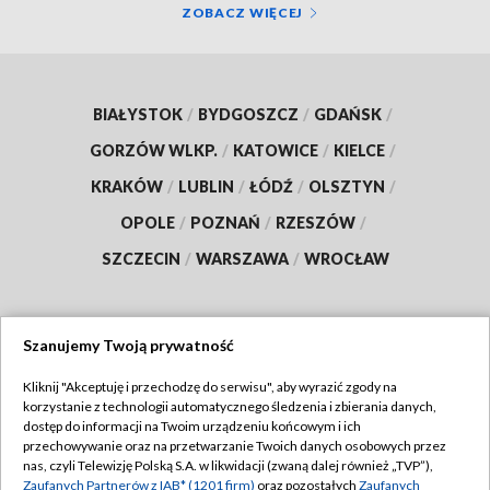
ZOBACZ WIĘCEJ
BIAŁYSTOK
/
BYDGOSZCZ
/
GDAŃSK
/
GORZÓW WLKP.
/
KATOWICE
/
KIELCE
/
KRAKÓW
/
LUBLIN
/
ŁÓDŹ
/
OLSZTYN
/
OPOLE
/
POZNAŃ
/
RZESZÓW
/
SZCZECIN
/
WARSZAWA
/
WROCŁAW
Szanujemy Twoją prywatność
Dołącz do nas:
Kliknij "Akceptuję i przechodzę do serwisu", aby wyrazić zgody na
korzystanie z technologii automatycznego śledzenia i zbierania danych,
TVP
dostęp do informacji na Twoim urządzeniu końcowym i ich
Abonament TVP
przechowywanie oraz na przetwarzanie Twoich danych osobowych przez
Regulamin TVP
nas, czyli Telewizję Polską S.A. w likwidacji (zwaną dalej również „TVP”),
Emisja w TVP
Polityka prywatności
Zaufanych Partnerów z IAB* (1201 firm)
oraz pozostałych
Zaufanych