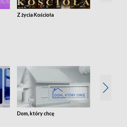
Z życia Kościoła
Jak rozmawia
Dom, który chcę
Biznes Wielk