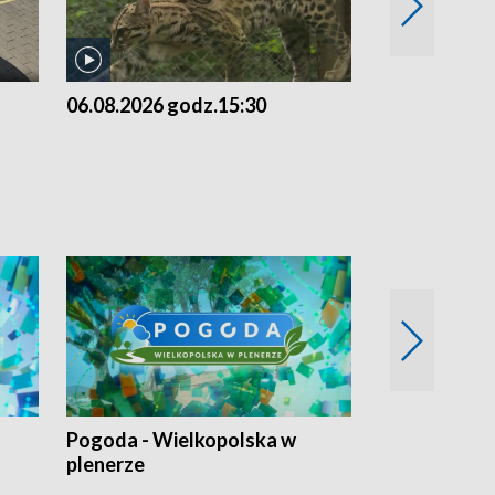
06.08.2026 godz.15:30
05.08.2026 g
Pogoda - Wielkopolska w
Eko prognoza
plenerze