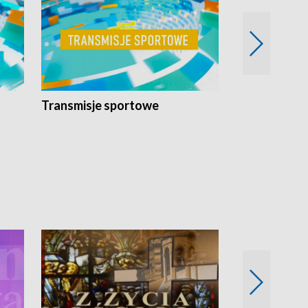
Transmisje sportowe
Reportaże s