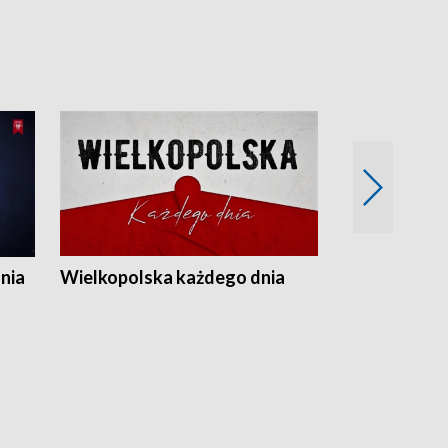
nia
Wielkopolska każdego dnia
Rozmowy z m