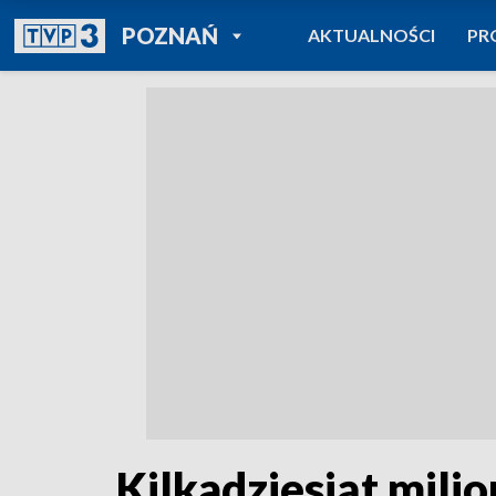
POWRÓT DO
POZNAŃ
AKTUALNOŚCI
PR
TVP REGIONY
Kilkadziesiąt mili