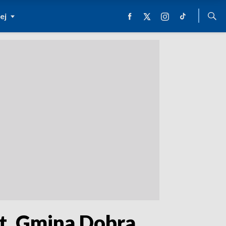
ej
ot. Gmina Dobra