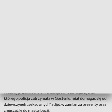
(fot. PAP/Marcin Bielecki, zdjęcie ilustracyjne)
Miał pisać do dziewczynek i domagać się od nich
„seksownych” zdjęć.
O sprawie informuje Fundacja „Dzieciak w sieci”, która
zajmuje się tropieniem i przekazywaniem w ręce policji osób
podejrzanych o działalność pedofilską.
Według przedstawicieli fundacji, 30-letni mężczyzna,
którego policja zatrzymała w Gostyniu, miał domagać się od
dziewczynek „seksownych” zdjęć w zamian za prezenty oraz
zmuszać je do masturbacji.