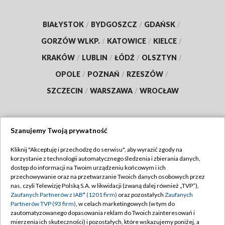
BIAŁYSTOK
/
BYDGOSZCZ
/
GDAŃSK
/
GORZÓW WLKP.
/
KATOWICE
/
KIELCE
/
KRAKÓW
/
LUBLIN
/
ŁÓDŹ
/
OLSZTYN
/
OPOLE
/
POZNAŃ
/
RZESZÓW
/
SZCZECIN
/
WARSZAWA
/
WROCŁAW
Szanujemy Twoją prywatność
Dołącz do nas:
Kliknij "Akceptuję i przechodzę do serwisu", aby wyrazić zgody na
korzystanie z technologii automatycznego śledzenia i zbierania danych,
TVP
dostęp do informacji na Twoim urządzeniu końcowym i ich
Abonament TVP
przechowywanie oraz na przetwarzanie Twoich danych osobowych przez
Regulamin TVP
nas, czyli Telewizję Polską S.A. w likwidacji (zwaną dalej również „TVP”),
Emisja w TVP
Polityka prywatności
Zaufanych Partnerów z IAB* (1201 firm)
oraz pozostałych
Zaufanych
Partnerów TVP (93 firm)
, w celach marketingowych (w tym do
Centrum informacji TVP
Moje zgody
zautomatyzowanego dopasowania reklam do Twoich zainteresowań i
mierzenia ich skuteczności) i pozostałych, które wskazujemy poniżej, a