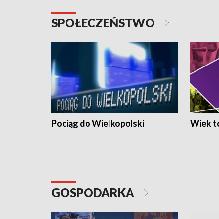
SPOŁECZEŃSTWO
Pociąg do Wielkopolski
Wiek to
GOSPODARKA