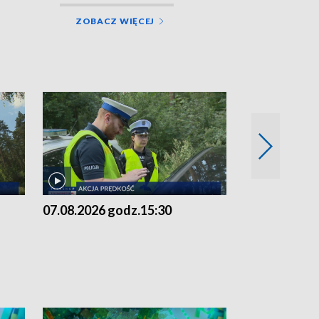
ZOBACZ WIĘCEJ
07.08.2026 godz.15:30
06.08.2026 g