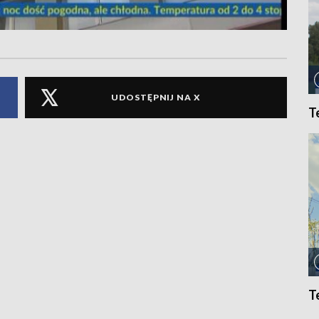
UDOSTĘPNIJ NA X
T
T