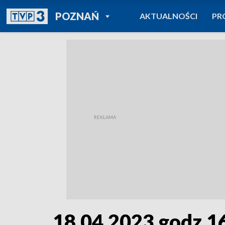
POWRÓT DO
POZNAŃ
AKTUALNOŚCI
PR
TVP REGIONY
18.04.2023 godz.1