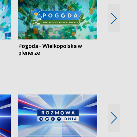
Pogoda - Wielkopolska w
Eko prognoza
plenerze