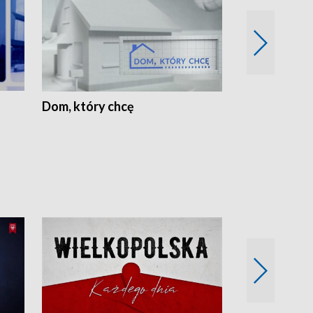
Dom, który chcę
Biznes Wielk