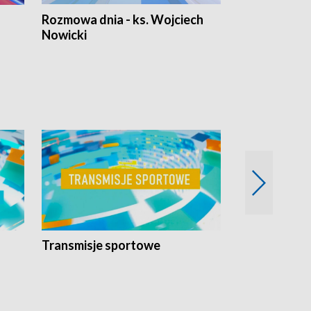
Rozmowa dnia - ks. Wojciech
Euro Fakty
Nowicki
Transmisje sportowe
Reportaże s