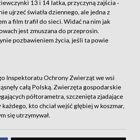
iewczynki 13 i 14 latka, przyczyną zajścia -
ie ujrzeć światła dziennego, ale jedna z
m a film trafił do sieci. Widać na nim jak
owach jest zmuszana do przeprosin.
nie pozbawieniem życia, jeśli ta powie
ego Inspektoratu Ochrony Zwierząt we wsi
nęły całą Polską. Zwierzęta gospodarskie
ających półtorametra, szczenięta zjadające
 każdego, kto chciał wejść głębiej w koszmar,
ym się utrzymywał.