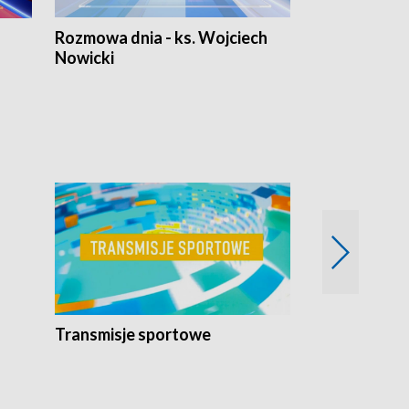
Rozmowa dnia - ks. Wojciech
Euro Fakty
Nowicki
Reportaże s
Transmisje sportowe