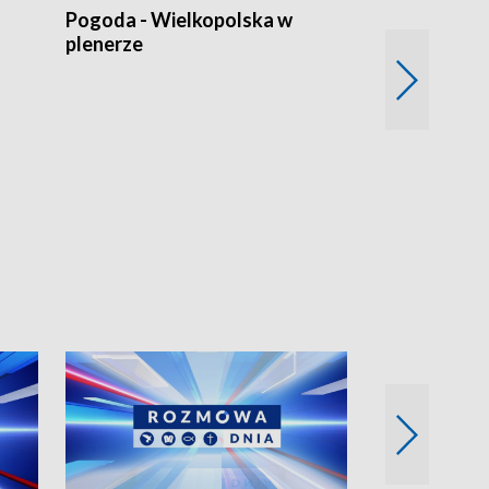
Pogoda - Wielkopolska w
Eko prognoza
plenerze