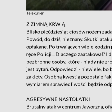
Telekurier
Z ZIMNĄ KRWIĄ
Blisko pięćdziesiąt ciosów nożem zadany
Powód, do dziś, nieznany. Skutki atak
opłakane. Po trwających wiele godzin 
ręce Policji... Dlaczego zaatakował? I
bezbronne osoby, które - nigdy nie zr
jest pytań. Odpowiedzi - niewiele, bo 
zaklęty. Osobną kwestią pozostaje fakt,
wymiarem sprawiedliwości będzie odp
AGRESYWNE NASTOLATKI
Brutalny atak w centrum Jaworzna, ofi