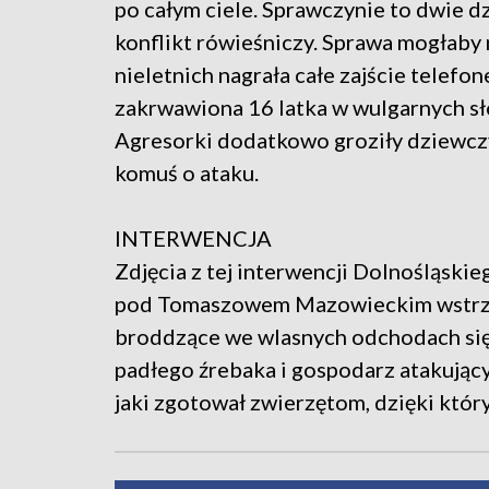
po całym ciele. Sprawczynie to dwie dz
konflikt rówieśniczy. Sprawa mogłaby n
nieletnich nagrała całe zajście telefone
zakrwawiona 16 latka w wulgarnych sł
Agresorki dodatkowo groziły dziewczy
komuś o ataku.
INTERWENCJA
Zdjęcia z tej interwencji Dolnośląski
pod Tomaszowem Mazowieckim wstrząs
broddzące we wlasnych odchodach sięg
padłego źrebaka i gospodarz atakujący
jaki zgotował zwierzętom, dzięki któr