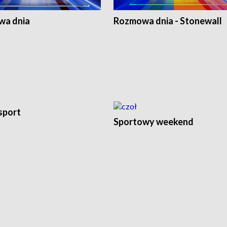
a dnia
Rozmowa dnia - Stonewall
sport
Sportowy weekend