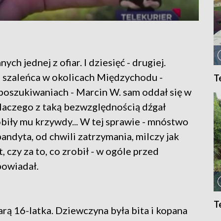
ch jednej z ofiar. I dziesięć - drugiej.
u szaleńca w okolicach Międzychodu -
T
poszukiwaniach - Marcin W. sam oddał się w
 dlaczego z taką bezwzględnością dźgał
obiły mu krzywdy... W tej sprawie - mnóstwo
bandyta, od chwili zatrzymania, milczy jak
 czy za to, co zrobił - w ogóle przed
owiadał.
T
arą 16-latka. Dziewczyna była bita i kopana