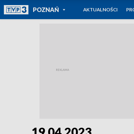
POWRÓT DO
POZNAŃ
AKTUALNOŚCI
PR
TVP REGIONY
19.04.2023