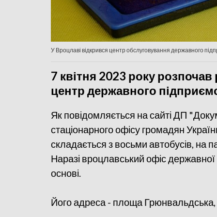
У Вроцлаві відкрився центр обслуговування державного підпр
7 квітня 2023 року розпочав
центр державного підприємс
Як повідомляється на сайті ДП "Докум
стаціонарного офісу громадян Україн
складається з восьми автобусів, на 
Наразі вроцлавський офіс державної 
основі.
Його адреса - площа Грюнвальдська, 2