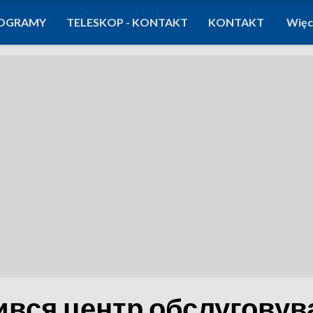
OGRAMY
TELESKOP - KONTAKT
KONTAKT
Więc
рився центр обслугову