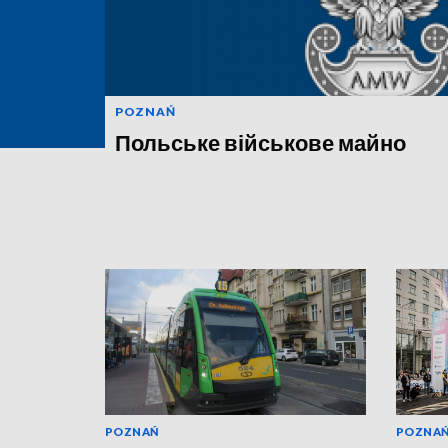
POZNAŃ
Польське військове майно
POZNAŃ
POZNA