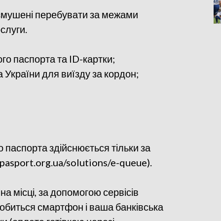
и змушені перебувати за межами
слуги.
о паспорта та ID-картки;
України для виїзду за кордон;
паспорта здійснюється тільки за
pasport.org.ua/solutions/e-queue).
а місці, за допомогою сервісів
обиться смартфон і ваша банківська