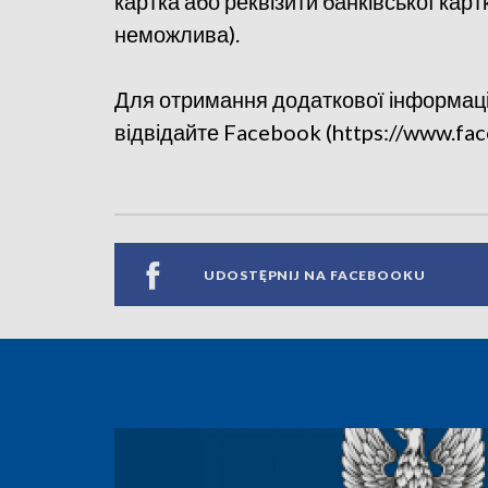
картка або реквізити банківської карт
неможлива).
Для отримання додаткової інформац
відвідайте Facebook (https://www.f
UDOSTĘPNIJ NA FACEBOOKU