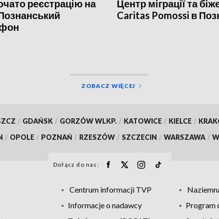
очато реєстрацію на
Центр міграції та біж
 Познанський
Caritas Pomossi в Поз
фон
ZOBACZ WIĘCEJ
SZCZ
/
GDAŃSK
/
GORZÓW WLKP.
/
KATOWICE
/
KIELCE
/
KRA
N
/
OPOLE
/
POZNAŃ
/
RZESZÓW
/
SZCZECIN
/
WARSZAWA
/
W
Dołącz do nas:
Centrum informacji TVP
Naziemna
Informacje o nadawcy
Program d