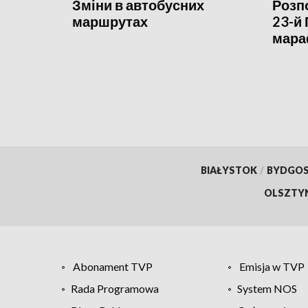
Зміни в автобусних
Розп
маршрутах
23-й
мара
BIAŁYSTOK
/
BYDGO
OLSZTY
Abonament TVP
Emisja w TVP
Rada Programowa
System NOS