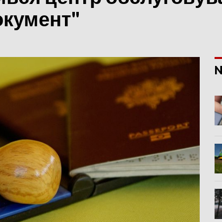
окумент"
N