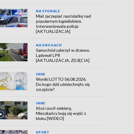
NA SYGNALE
Miał zaczepiać nastolatkę nad
popularnym kąpieliskiem.
Interweniowała policja
[AKTUALIZACJA]
NA DROGACH
Samochód uderzył w drzewo.
Lądował LPR
[AKTUALIZACJA, ZDJĘCIA]
INNE
Wyniki LOTTO 06.08.2026.
Do kogo dziś uśmiechnęło się
szczęście?
INNE
Ktoś rzucił siekierą.
Mieszkańcy boją się wyjść z
bloku [WIDEO]
SPORT