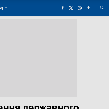
ej
вання державного