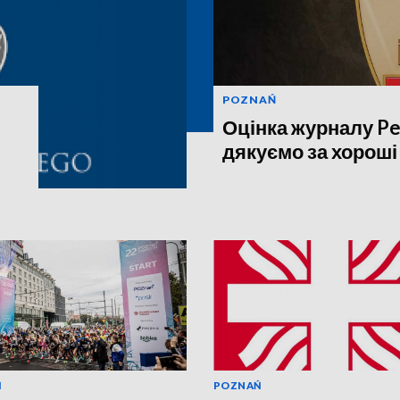
POZNAŃ
Оцінка журналу Pe
дякуємо за хороші
Ń
POZNAŃ