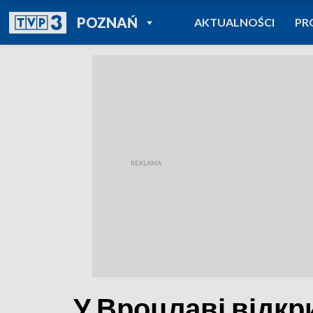
POWRÓT DO
POZNAŃ
AKTUALNOŚCI
PR
TVP REGIONY
У Вроцлаві відк