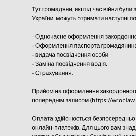
Тут громадяни, які під час війни бул
України, можуть отримати наступні по
- Одночасне оформлення закордонног
- Оформлення паспорта громадянина 
- видача посвідчення особи
- Заміна посвідчення водія.
- Страхування.
Прийом на оформлення закордонного 
попереднім записом (https://wroclaw.
Оплата здійснюється безпосередньо н
онлайн-платежів. Для цього вам знад