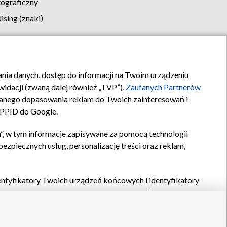
tograficzny
sing (znaki)
klamy
Kontakt
rania danych, dostęp do informacji na Twoim urządzeniu
idacji (zwaną dalej również „TVP”),
Zaufanych Partnerów
anego dopasowania reklam do Twoich zainteresowań i
a PPID do Google.
”, w tym informacje zapisywane za pomocą technologii
zpiecznych usług, personalizację treści oraz reklam,
identyfikatory Twoich urządzeń końcowych i identyfikatory
P,
Zaufanych Partnerów z IAB
oraz pozostałych
Zaufanych
 wyboru podstawowych reklam, wyboru spersonalizowanych
ch treści, pomiaru wydajności reklam, pomiaru wydajności