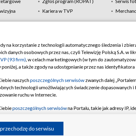
zetargowe
Zgłoś program (ROPAT)
Serwis fo
wizyjna
Kariera w TVP
Merchandi
Polityka prywatności
Moje zgody
Pomoc
Biuro re
ody na korzystanie z technologii automatycznego śledzenia i zbie
 danych osobowych przez nas, czyli Telewizję Polską S.A. w likw
VP (93 firm)
, w celach marketingowych (w tym do zautomatyzow
 poniżej, a także zgody na udostępnianie przez nas identyfikator
Ciebie naszych
poszczególnych serwisów
zwanych dalej „Portalem
obnych technologii umożliwiających świadczenie dopasowanych i be
zowanie ruchu w Internecie.
Ciebie
poszczególnych serwisów
na Portalu, takie jak adresy IP, 
sach Portalu czy historia odwiedzin będą przetwarzane przez TV
ji: przechowywania informacji na urządzeniu lub dostęp do nich,
©2026 Telewizja Polska S.A. w likwidacji
 przechodzę do serwisu
enia profilu spersonalizowanych treści, wyboru spersonalizowany