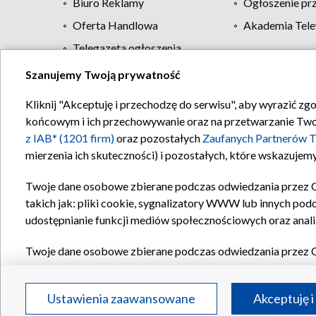
Biuro Reklamy
Ogłoszenie pr
Oferta Handlowa
Akademia Tele
Telegazeta ogłoszenia
Szanujemy Twoją prywatność
Regulamin TVP
Kliknij "Akceptuję i przechodzę do serwisu", aby wyrazić zg
końcowym i ich przechowywanie oraz na przetwarzanie Twoich
z IAB* (1201 firm)
oraz pozostałych
Zaufanych Partnerów T
mierzenia ich skuteczności) i pozostałych, które wskazujemy
Twoje dane osobowe zbierane podczas odwiedzania przez 
takich jak: pliki cookie, sygnalizatory WWW lub innych pod
udostępnianie funkcji mediów społecznościowych oraz anali
Twoje dane osobowe zbierane podczas odwiedzania przez 
plików cookie, informacje o Twoich wyszukiwaniach w serwi
Partnerów TVP
dla realizacji następujących celów i funkc
Ustawienia zaawansowane
Akceptuję i
reklam, tworzenia profilu spersonalizowanych reklam, tworz