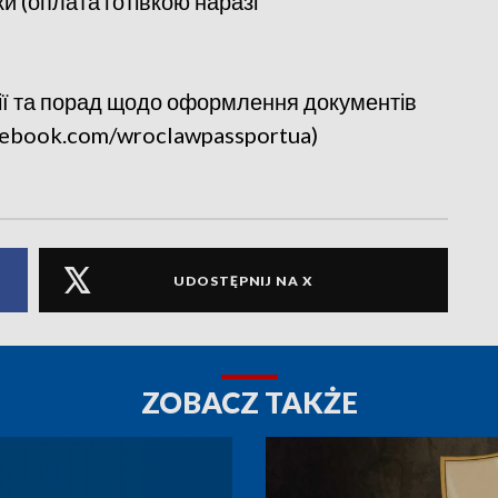
ки (оплата готівкою наразі
ії та порад щодо оформлення документів
acebook.com/wroclawpassportua)
UDOSTĘPNIJ NA X
ZOBACZ TAKŻE