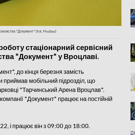
иємства "Документ" (fot. Pixabay)
 роботу стаціонарний сервісний
тва "Документ" у Вроцлаві.
ент", до кінця березня замість
и приймав мобільний підрозділ, що
парковці "Тарчинський Арена Вроцлав".
компанії "Документ" працює на постійній
2, і працює він з 09:00 до 18:00.