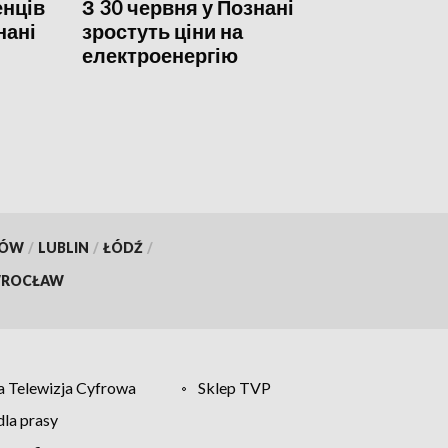
енців
З 30 червня у Познані
нані
зростуть ціни на
електроенергію
KÓW
/
LUBLIN
/
ŁÓDŹ
/
ROCŁAW
 Telewizja Cyfrowa
Sklep TVP
la prasy