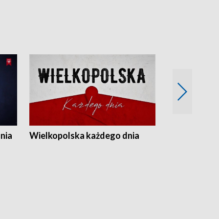
nia
Wielkopolska każdego dnia
Rozmowy z m