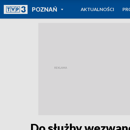
POWRÓT DO
POZNAŃ
AKTUALNOŚCI
PR
TVP REGIONY
Do służby wezwano 