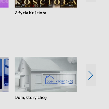
Z życia Kościoła
Jak rozmawia
Dom, który chcę
Biznes Wielk