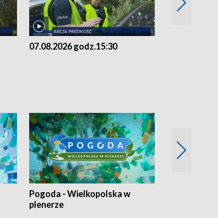
07.08.2026 godz.15:30
06.08.2026 g
Pogoda - Wielkopolska w
Eko prognoza
plenerze