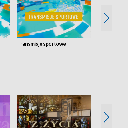
Transmisje sportowe
Reportaże s