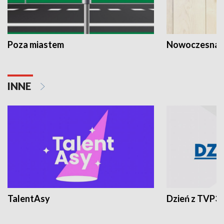
Poza miastem
Nowoczesna 
INNE
TalentAsy
Dzień z TVP3