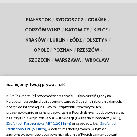
BIAŁYSTOK
/
BYDGOSZCZ
/
GDAŃSK
/
GORZÓW WLKP.
/
KATOWICE
/
KIELCE
/
KRAKÓW
/
LUBLIN
/
ŁÓDŹ
/
OLSZTYN
/
OPOLE
/
POZNAŃ
/
RZESZÓW
/
SZCZECIN
/
WARSZAWA
/
WROCŁAW
Szanujemy Twoją prywatność
Dołącz do nas:
Kliknij "Akceptuję i przechodzę do serwisu", aby wyrazić zgody na
korzystanie z technologii automatycznego śledzenia i zbierania danych,
TVP
dostęp do informacji na Twoim urządzeniu końcowym i ich
Abonament TVP
przechowywanie oraz na przetwarzanie Twoich danych osobowych przez
Regulamin TVP
nas, czyli Telewizję Polską S.A. w likwidacji (zwaną dalej również „TVP”),
Emisja w TVP
Zaufanych Partnerów z IAB* (1201 firm)
oraz pozostałych
Zaufanych
Polityka prywatności
Partnerów TVP (93 firm)
, w celach marketingowych (w tym do
Centrum informacji TVP
Moje zgody
zautomatyzowanego dopasowania reklam do Twoich zainteresowań i