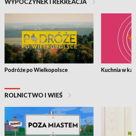
WYPOCZYNEK I REKREACJA
Podróże po Wielkopolsce
Kuchnia w ka
ROLNICTWO I WIEŚ