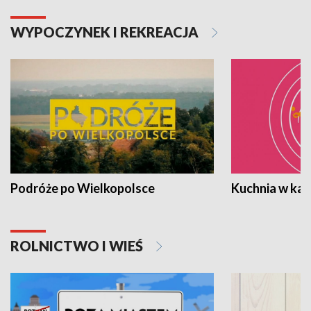
WYPOCZYNEK I REKREACJA
Podróże po Wielkopolsce
Kuchnia w ka
ROLNICTWO I WIEŚ