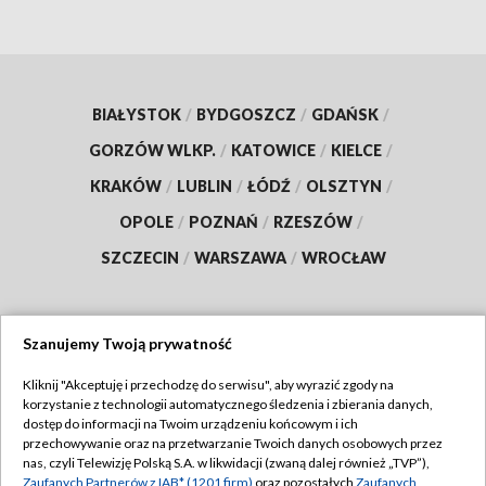
BIAŁYSTOK
/
BYDGOSZCZ
/
GDAŃSK
/
GORZÓW WLKP.
/
KATOWICE
/
KIELCE
/
KRAKÓW
/
LUBLIN
/
ŁÓDŹ
/
OLSZTYN
/
OPOLE
/
POZNAŃ
/
RZESZÓW
/
SZCZECIN
/
WARSZAWA
/
WROCŁAW
Szanujemy Twoją prywatność
Dołącz do nas:
Kliknij "Akceptuję i przechodzę do serwisu", aby wyrazić zgody na
korzystanie z technologii automatycznego śledzenia i zbierania danych,
TVP
dostęp do informacji na Twoim urządzeniu końcowym i ich
Abonament TVP
przechowywanie oraz na przetwarzanie Twoich danych osobowych przez
Regulamin TVP
nas, czyli Telewizję Polską S.A. w likwidacji (zwaną dalej również „TVP”),
Emisja w TVP
Zaufanych Partnerów z IAB* (1201 firm)
oraz pozostałych
Zaufanych
Polityka prywatności