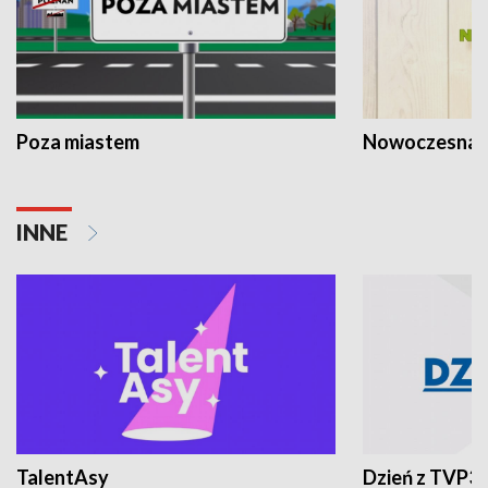
Poza miastem
Nowoczesna 
INNE
TalentAsy
Dzień z TVP3