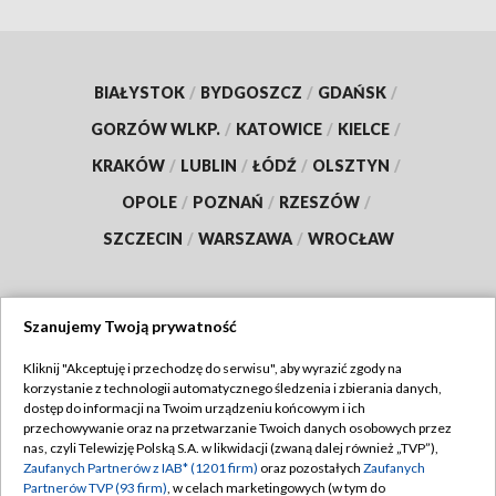
BIAŁYSTOK
/
BYDGOSZCZ
/
GDAŃSK
/
GORZÓW WLKP.
/
KATOWICE
/
KIELCE
/
KRAKÓW
/
LUBLIN
/
ŁÓDŹ
/
OLSZTYN
/
OPOLE
/
POZNAŃ
/
RZESZÓW
/
SZCZECIN
/
WARSZAWA
/
WROCŁAW
Szanujemy Twoją prywatność
Dołącz do nas:
Kliknij "Akceptuję i przechodzę do serwisu", aby wyrazić zgody na
korzystanie z technologii automatycznego śledzenia i zbierania danych,
TVP
dostęp do informacji na Twoim urządzeniu końcowym i ich
Abonament TVP
przechowywanie oraz na przetwarzanie Twoich danych osobowych przez
Regulamin TVP
nas, czyli Telewizję Polską S.A. w likwidacji (zwaną dalej również „TVP”),
Emisja w TVP
Zaufanych Partnerów z IAB* (1201 firm)
oraz pozostałych
Zaufanych
Polityka prywatności
Partnerów TVP (93 firm)
, w celach marketingowych (w tym do