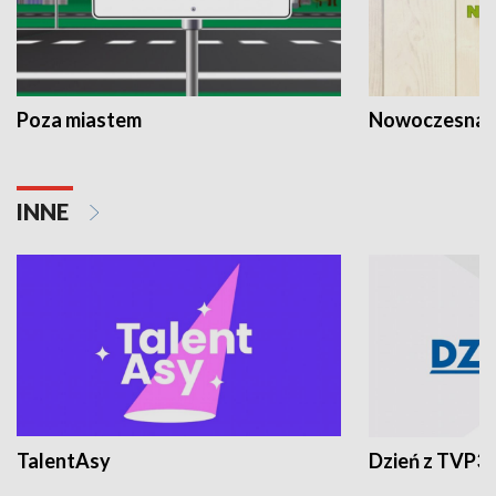
Poza miastem
Nowoczesna 
INNE
TalentAsy
Dzień z TVP3