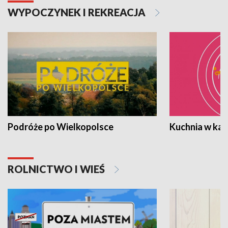
WYPOCZYNEK I REKREACJA
Podróże po Wielkopolsce
Kuchnia w ka
ROLNICTWO I WIEŚ