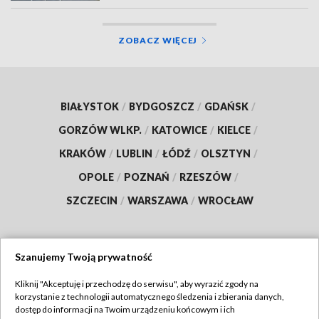
ZOBACZ WIĘCEJ
BIAŁYSTOK
/
BYDGOSZCZ
/
GDAŃSK
/
GORZÓW WLKP.
/
KATOWICE
/
KIELCE
/
KRAKÓW
/
LUBLIN
/
ŁÓDŹ
/
OLSZTYN
/
OPOLE
/
POZNAŃ
/
RZESZÓW
/
SZCZECIN
/
WARSZAWA
/
WROCŁAW
Szanujemy Twoją prywatność
Dołącz do nas:
Kliknij "Akceptuję i przechodzę do serwisu", aby wyrazić zgody na
korzystanie z technologii automatycznego śledzenia i zbierania danych,
TVP
dostęp do informacji na Twoim urządzeniu końcowym i ich