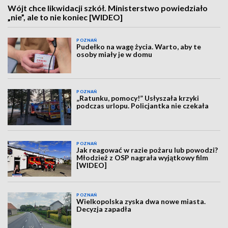
Wójt chce likwidacji szkół. Ministerstwo powiedziało
„nie”, ale to nie koniec [WIDEO]
POZNAŃ
Pudełko na wagę życia. Warto, aby te
osoby miały je w domu
POZNAŃ
„Ratunku, pomocy!” Usłyszała krzyki
podczas urlopu. Policjantka nie czekała
POZNAŃ
Jak reagować w razie pożaru lub powodzi?
Młodzież z OSP nagrała wyjątkowy film
[WIDEO]
POZNAŃ
Wielkopolska zyska dwa nowe miasta.
Decyzja zapadła