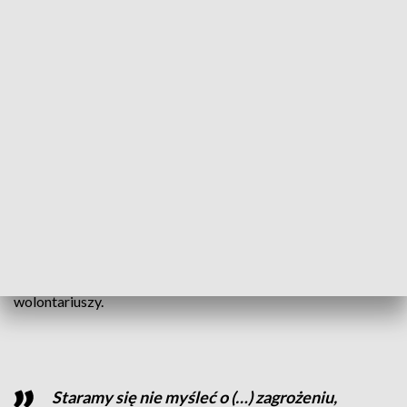
kilometrów.
Śmierć Marka to osobista strata dla mnie,
dla wszystkich chłopaków, z którymi
jeździmy z pomocą, dla naszej wspólnoty,
dla Ukrainy
– mówi wolontariusz Grigorij Kiczkin.
Śmierć mężczyzny nie odstrasza jednak innych
wolontariuszy.
Staramy się nie myśleć o (…) zagrożeniu,