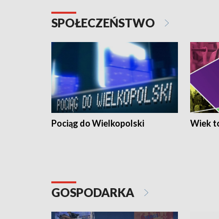
SPOŁECZEŃSTWO
Pociąg do Wielkopolski
Wiek to
GOSPODARKA