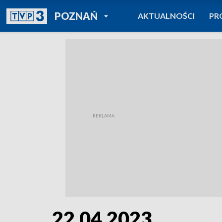
POWRÓT DO
POZNAŃ
AKTUALNOŚCI
PR
TVP REGIONY
22.04.2023