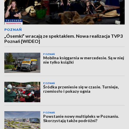
POZNAŃ
„Ósemki” wracają ze spektaklem. Nowa realizacja TVP3
Poznań [WIDEO]
POZNAŃ
Mobilna księgarnia w mercedesie. Są w niej
nie tylko książki
POZNAŃ
Śródka przeniesie się w czasie. Turnieje,
rzemiosło i pokazy ognia
POZNAŃ
Powstanie nowy multipleks w Poznaniu.
Skorzystają także podróżni?