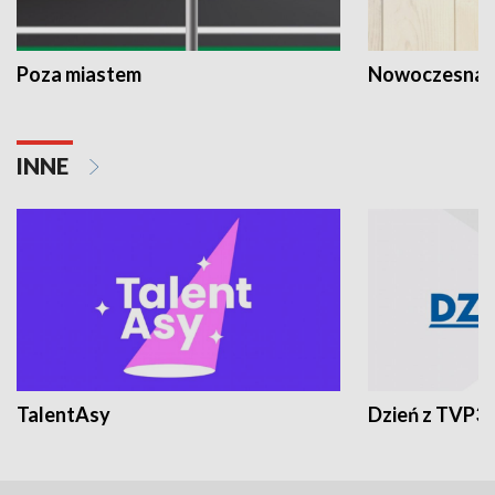
Poza miastem
Nowoczesna 
INNE
TalentAsy
Dzień z TVP3