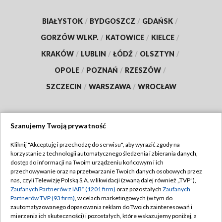
BIAŁYSTOK
/
BYDGOSZCZ
/
GDAŃSK
/
GORZÓW WLKP.
/
KATOWICE
/
KIELCE
/
KRAKÓW
/
LUBLIN
/
ŁÓDŹ
/
OLSZTYN
/
OPOLE
/
POZNAŃ
/
RZESZÓW
/
SZCZECIN
/
WARSZAWA
/
WROCŁAW
Szanujemy Twoją prywatność
Dołącz do nas:
Kliknij "Akceptuję i przechodzę do serwisu", aby wyrazić zgody na
korzystanie z technologii automatycznego śledzenia i zbierania danych,
TVP
dostęp do informacji na Twoim urządzeniu końcowym i ich
Abonament TVP
przechowywanie oraz na przetwarzanie Twoich danych osobowych przez
Regulamin TVP
nas, czyli Telewizję Polską S.A. w likwidacji (zwaną dalej również „TVP”),
Emisja w TVP
Zaufanych Partnerów z IAB* (1201 firm)
oraz pozostałych
Zaufanych
Polityka prywatności
Partnerów TVP (93 firm)
, w celach marketingowych (w tym do
Centrum informacji TVP
Moje zgody
zautomatyzowanego dopasowania reklam do Twoich zainteresowań i
mierzenia ich skuteczności) i pozostałych, które wskazujemy poniżej, a
Naziemna Telewizja Cyfrowa
Pomoc