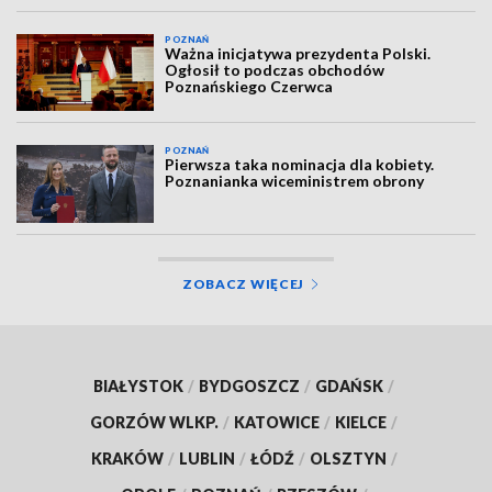
POZNAŃ
Ważna inicjatywa prezydenta Polski.
Ogłosił to podczas obchodów
Poznańskiego Czerwca
POZNAŃ
Pierwsza taka nominacja dla kobiety.
Poznanianka wiceministrem obrony
ZOBACZ WIĘCEJ
BIAŁYSTOK
/
BYDGOSZCZ
/
GDAŃSK
/
GORZÓW WLKP.
/
KATOWICE
/
KIELCE
/
KRAKÓW
/
LUBLIN
/
ŁÓDŹ
/
OLSZTYN
/