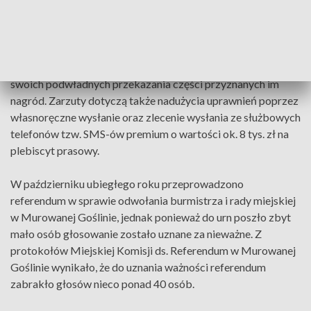
nieprawidłowości, do których miało dojść w latach 2019-
2021 w Urzędzie Miasta i Gminy Murowana Goślina.
Śledczy zarzucili Dariuszowi U. m.in. przyjmowanie łapówek
za realizowane kontrakty. Burmistrz miał też żądać od
swoich podwładnych przekazania części przyznanych im
nagród. Zarzuty dotyczą także nadużycia uprawnień poprzez
własnoręczne wysłanie oraz zlecenie wysłania ze służbowych
telefonów tzw. SMS-ów premium o wartości ok. 8 tys. zł na
plebiscyt prasowy.
W październiku ubiegłego roku przeprowadzono
referendum w sprawie odwołania burmistrza i rady miejskiej
w Murowanej Goślinie, jednak ponieważ do urn poszło zbyt
mało osób głosowanie zostało uznane za nieważne. Z
protokołów Miejskiej Komisji ds. Referendum w Murowanej
Goślinie wynikało, że do uznania ważności referendum
zabrakło głosów nieco ponad 40 osób.