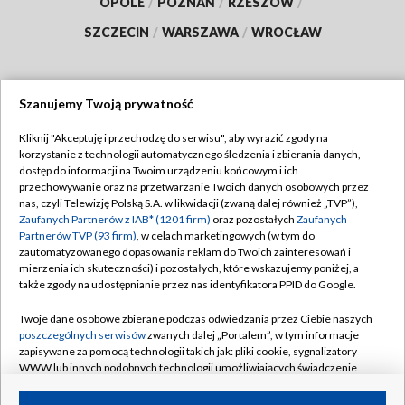
OPOLE
/
POZNAŃ
/
RZESZÓW
/
SZCZECIN
/
WARSZAWA
/
WROCŁAW
Szanujemy Twoją prywatność
Dołącz do nas:
Kliknij "Akceptuję i przechodzę do serwisu", aby wyrazić zgody na
korzystanie z technologii automatycznego śledzenia i zbierania danych,
TVP
dostęp do informacji na Twoim urządzeniu końcowym i ich
Abonament TVP
przechowywanie oraz na przetwarzanie Twoich danych osobowych przez
Regulamin TVP
nas, czyli Telewizję Polską S.A. w likwidacji (zwaną dalej również „TVP”),
Emisja w TVP
Polityka prywatności
Zaufanych Partnerów z IAB* (1201 firm)
oraz pozostałych
Zaufanych
Partnerów TVP (93 firm)
, w celach marketingowych (w tym do
Centrum informacji TVP
Moje zgody
zautomatyzowanego dopasowania reklam do Twoich zainteresowań i
mierzenia ich skuteczności) i pozostałych, które wskazujemy poniżej, a
Naziemna Telewizja Cyfrowa
Pomoc
także zgody na udostępnianie przez nas identyfikatora PPID do Google.
Sklep TVP
Biuro reklamy
Twoje dane osobowe zbierane podczas odwiedzania przez Ciebie naszych
Rada Programowa
Kontakt
poszczególnych serwisów
zwanych dalej „Portalem”, w tym informacje
zapisywane za pomocą technologii takich jak: pliki cookie, sygnalizatory
System NOS
WWW lub innych podobnych technologii umożliwiających świadczenie
dopasowanych i bezpiecznych usług, personalizację treści oraz reklam,
Informacje o nadawcy
Kanały
udostępnianie funkcji mediów społecznościowych oraz analizowanie