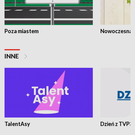
Poza miastem
Nowoczesna 
INNE
TalentAsy
Dzień z TVP3