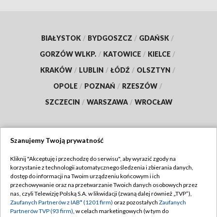
BIAŁYSTOK
/
BYDGOSZCZ
/
GDAŃSK
/
GORZÓW WLKP.
/
KATOWICE
/
KIELCE
/
KRAKÓW
/
LUBLIN
/
ŁÓDŹ
/
OLSZTYN
/
OPOLE
/
POZNAŃ
/
RZESZÓW
/
SZCZECIN
/
WARSZAWA
/
WROCŁAW
Szanujemy Twoją prywatność
Dołącz do nas:
Kliknij "Akceptuję i przechodzę do serwisu", aby wyrazić zgody na
korzystanie z technologii automatycznego śledzenia i zbierania danych,
TVP
dostęp do informacji na Twoim urządzeniu końcowym i ich
Abonament TVP
przechowywanie oraz na przetwarzanie Twoich danych osobowych przez
Regulamin TVP
nas, czyli Telewizję Polską S.A. w likwidacji (zwaną dalej również „TVP”),
Emisja w TVP
Zaufanych Partnerów z IAB* (1201 firm)
oraz pozostałych
Zaufanych
Polityka prywatności
Partnerów TVP (93 firm)
, w celach marketingowych (w tym do
Centrum informacji TVP