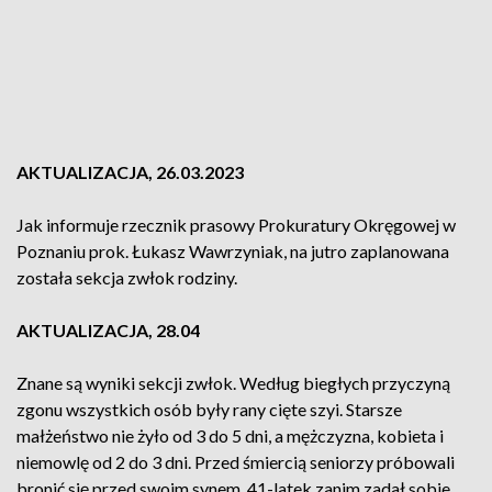
AKTUALIZACJA, 26.03.2023
Jak informuje rzecznik prasowy Prokuratury Okręgowej w
Poznaniu prok. Łukasz Wawrzyniak, na jutro zaplanowana
została sekcja zwłok rodziny.
AKTUALIZACJA, 28.04
Znane są wyniki sekcji zwłok. Według biegłych przyczyną
zgonu wszystkich osób były rany cięte szyi. Starsze
małżeństwo nie żyło od 3 do 5 dni, a mężczyzna, kobieta i
niemowlę od 2 do 3 dni. Przed śmiercią seniorzy próbowali
bronić się przed swoim synem. 41-latek zanim zadał sobie