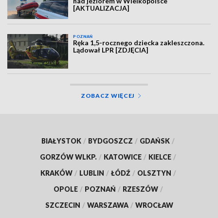
nad jeziorem w Wielkopolsce
[AKTUALIZACJA]
POZNAŃ
Ręka 1,5-rocznego dziecka zakleszczona.
Lądował LPR [ZDJĘCIA]
ZOBACZ WIĘCEJ
BIAŁYSTOK
/
BYDGOSZCZ
/
GDAŃSK
/
GORZÓW WLKP.
/
KATOWICE
/
KIELCE
/
KRAKÓW
/
LUBLIN
/
ŁÓDŹ
/
OLSZTYN
/
OPOLE
/
POZNAŃ
/
RZESZÓW
/
SZCZECIN
/
WARSZAWA
/
WROCŁAW