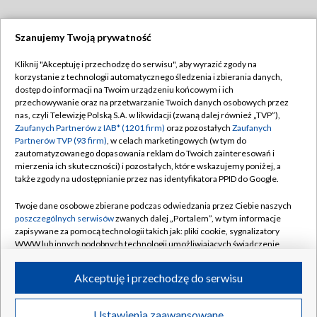
Szanujemy Twoją prywatność
Dołącz do nas:
Kliknij "Akceptuję i przechodzę do serwisu", aby wyrazić zgody na
korzystanie z technologii automatycznego śledzenia i zbierania danych,
TVP
dostęp do informacji na Twoim urządzeniu końcowym i ich
Abonament TVP
przechowywanie oraz na przetwarzanie Twoich danych osobowych przez
Regulamin TVP
nas, czyli Telewizję Polską S.A. w likwidacji (zwaną dalej również „TVP”),
Emisja w TVP
Polityka prywatności
Zaufanych Partnerów z IAB* (1201 firm)
oraz pozostałych
Zaufanych
Partnerów TVP (93 firm)
, w celach marketingowych (w tym do
Centrum informacji TVP
Moje zgody
zautomatyzowanego dopasowania reklam do Twoich zainteresowań i
mierzenia ich skuteczności) i pozostałych, które wskazujemy poniżej, a
Naziemna Telewizja Cyfrowa
Pomoc
także zgody na udostępnianie przez nas identyfikatora PPID do Google.
Sklep TVP
Biuro reklamy
Twoje dane osobowe zbierane podczas odwiedzania przez Ciebie naszych
Rada Programowa
Kontakt
poszczególnych serwisów
zwanych dalej „Portalem”, w tym informacje
zapisywane za pomocą technologii takich jak: pliki cookie, sygnalizatory
System NOS
WWW lub innych podobnych technologii umożliwiających świadczenie
dopasowanych i bezpiecznych usług, personalizację treści oraz reklam,
Informacje o nadawcy
Kanały
udostępnianie funkcji mediów społecznościowych oraz analizowanie
Akceptuję i przechodzę do serwisu
ruchu w Internecie.
Program dla prasy
©2026 Telewizja Polska S.A. w likwidacji
Biuro Reklamy
Twoje dane osobowe zbierane podczas odwiedzania przez Ciebie
Ustawienia zaawansowane