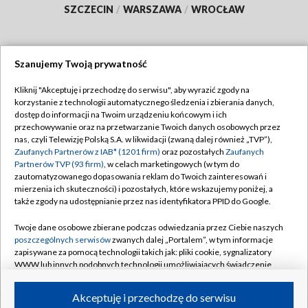
SZCZECIN
/
WARSZAWA
/
WROCŁAW
Szanujemy Twoją prywatność
Dołącz do nas:
Kliknij "Akceptuję i przechodzę do serwisu", aby wyrazić zgody na
korzystanie z technologii automatycznego śledzenia i zbierania danych,
TVP
dostęp do informacji na Twoim urządzeniu końcowym i ich
Abonament TVP
przechowywanie oraz na przetwarzanie Twoich danych osobowych przez
Regulamin TVP
nas, czyli Telewizję Polską S.A. w likwidacji (zwaną dalej również „TVP”),
Emisja w TVP
Zaufanych Partnerów z IAB* (1201 firm)
oraz pozostałych
Zaufanych
Polityka prywatności
Partnerów TVP (93 firm)
, w celach marketingowych (w tym do
Centrum informacji TVP
Moje zgody
zautomatyzowanego dopasowania reklam do Twoich zainteresowań i
mierzenia ich skuteczności) i pozostałych, które wskazujemy poniżej, a
Naziemna Telewizja Cyfrowa
Pomoc
także zgody na udostępnianie przez nas identyfikatora PPID do Google.
Sklep TVP
Biuro reklamy
Twoje dane osobowe zbierane podczas odwiedzania przez Ciebie naszych
Rada Programowa
poszczególnych serwisów
zwanych dalej „Portalem”, w tym informacje
Kontakt
zapisywane za pomocą technologii takich jak: pliki cookie, sygnalizatory
System NOS
WWW lub innych podobnych technologii umożliwiających świadczenie
dopasowanych i bezpiecznych usług, personalizację treści oraz reklam,
Informacje o nadawcy
Kanały
udostępnianie funkcji mediów społecznościowych oraz analizowanie
Akceptuję i przechodzę do serwisu
ruchu w Internecie.
Program dla prasy