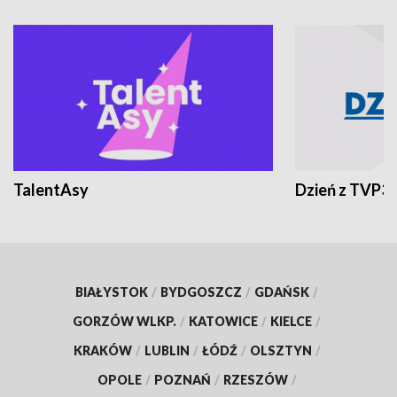
TalentAsy
Dzień z TVP3
BIAŁYSTOK
/
BYDGOSZCZ
/
GDAŃSK
/
GORZÓW WLKP.
/
KATOWICE
/
KIELCE
/
KRAKÓW
/
LUBLIN
/
ŁÓDŹ
/
OLSZTYN
/
OPOLE
/
POZNAŃ
/
RZESZÓW
/