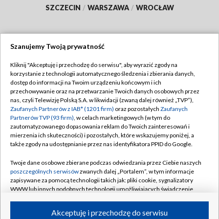
SZCZECIN
/
WARSZAWA
/
WROCŁAW
Szanujemy Twoją prywatność
Dołącz do nas:
Kliknij "Akceptuję i przechodzę do serwisu", aby wyrazić zgody na
korzystanie z technologii automatycznego śledzenia i zbierania danych,
TVP
dostęp do informacji na Twoim urządzeniu końcowym i ich
Abonament TVP
przechowywanie oraz na przetwarzanie Twoich danych osobowych przez
Regulamin TVP
nas, czyli Telewizję Polską S.A. w likwidacji (zwaną dalej również „TVP”),
Emisja w TVP
Polityka prywatności
Zaufanych Partnerów z IAB* (1201 firm)
oraz pozostałych
Zaufanych
Partnerów TVP (93 firm)
, w celach marketingowych (w tym do
Centrum informacji TVP
Moje zgody
zautomatyzowanego dopasowania reklam do Twoich zainteresowań i
mierzenia ich skuteczności) i pozostałych, które wskazujemy poniżej, a
Naziemna Telewizja Cyfrowa
Pomoc
także zgody na udostępnianie przez nas identyfikatora PPID do Google.
Sklep TVP
Biuro reklamy
Twoje dane osobowe zbierane podczas odwiedzania przez Ciebie naszych
Rada Programowa
Kontakt
poszczególnych serwisów
zwanych dalej „Portalem”, w tym informacje
zapisywane za pomocą technologii takich jak: pliki cookie, sygnalizatory
System NOS
WWW lub innych podobnych technologii umożliwiających świadczenie
dopasowanych i bezpiecznych usług, personalizację treści oraz reklam,
Informacje o nadawcy
Kanały
udostępnianie funkcji mediów społecznościowych oraz analizowanie
Akceptuję i przechodzę do serwisu
ruchu w Internecie.
Program dla prasy