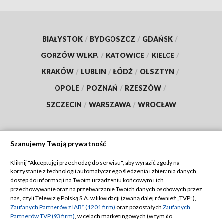
BIAŁYSTOK
/
BYDGOSZCZ
/
GDAŃSK
/
GORZÓW WLKP.
/
KATOWICE
/
KIELCE
/
KRAKÓW
/
LUBLIN
/
ŁÓDŹ
/
OLSZTYN
/
OPOLE
/
POZNAŃ
/
RZESZÓW
/
SZCZECIN
/
WARSZAWA
/
WROCŁAW
Szanujemy Twoją prywatność
Dołącz do nas:
Kliknij "Akceptuję i przechodzę do serwisu", aby wyrazić zgody na
korzystanie z technologii automatycznego śledzenia i zbierania danych,
TVP
dostęp do informacji na Twoim urządzeniu końcowym i ich
Abonament TVP
przechowywanie oraz na przetwarzanie Twoich danych osobowych przez
Regulamin TVP
nas, czyli Telewizję Polską S.A. w likwidacji (zwaną dalej również „TVP”),
Emisja w TVP
Zaufanych Partnerów z IAB* (1201 firm)
oraz pozostałych
Zaufanych
Polityka prywatności
Partnerów TVP (93 firm)
, w celach marketingowych (w tym do
Centrum informacji TVP