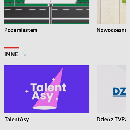
Poza miastem
Nowoczesna 
INNE
TalentAsy
Dzień z TVP3