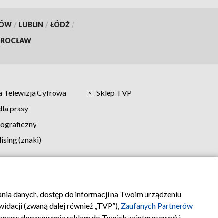
KÓW
/
LUBLIN
/
ŁÓDŹ
/
ROCŁAW
 Telewizja Cyfrowa
Sklep TVP
la prasy
tograficzny
sing (znaki)
klamy
Kontakt
rania danych, dostęp do informacji na Twoim urządzeniu
idacji (zwaną dalej również „TVP”),
Zaufanych Partnerów
anego dopasowania reklam do Twoich zainteresowań i