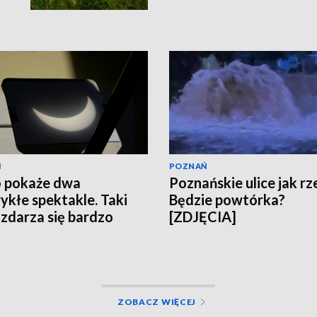
Ń
POZNAŃ
 pokaże dwa
Poznańskie ulice jak rze
ykłe spektakle. Taki
Będzie powtórka?
 zdarza się bardzo
[ZDJĘCIA]
ko
ZOBACZ WIĘCEJ