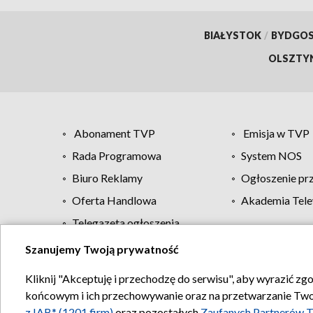
BIAŁYSTOK
/
BYDGO
OLSZTY
Abonament TVP
Emisja w TVP
Rada Programowa
System NOS
Biuro Reklamy
Ogłoszenie pr
Oferta Handlowa
Akademia Tele
Telegazeta ogłoszenia
Szanujemy Twoją prywatność
Regulamin TVP
Kliknij "Akceptuję i przechodzę do serwisu", aby wyrazić zg
końcowym i ich przechowywanie oraz na przetwarzanie Twoich
z IAB* (1201 firm)
oraz pozostałych
Zaufanych Partnerów T