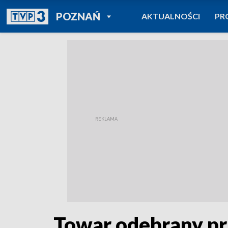
POWRÓT DO
POZNAŃ
AKTUALNOŚCI
PR
TVP REGIONY
Towar odebrany pr