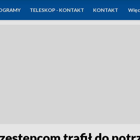
OGRAMY
TELESKOP - KONTAKT
KONTAKT
Więc
zestępcom trafił do potr