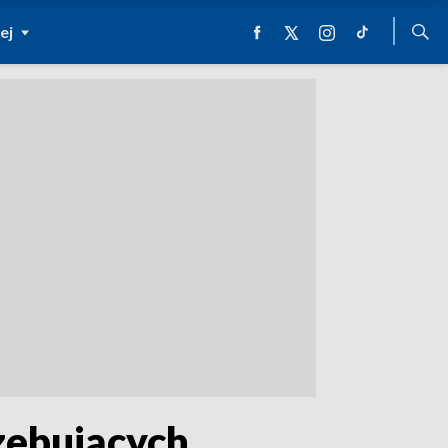
ej
zebujących