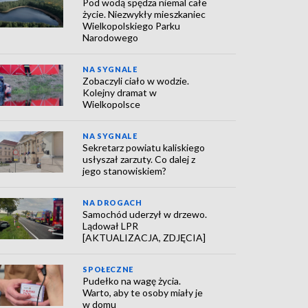
Pod wodą spędza niemal całe
życie. Niezwykły mieszkaniec
Wielkopolskiego Parku
Narodowego
NA SYGNALE
Zobaczyli ciało w wodzie.
Kolejny dramat w
Wielkopolsce
NA SYGNALE
Sekretarz powiatu kaliskiego
usłyszał zarzuty. Co dalej z
jego stanowiskiem?
NA DROGACH
Samochód uderzył w drzewo.
Lądował LPR
[AKTUALIZACJA, ZDJĘCIA]
SPOŁECZNE
Pudełko na wagę życia.
Warto, aby te osoby miały je
w domu