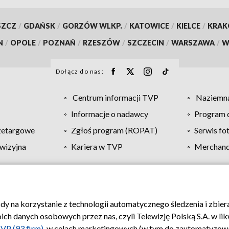
SZCZ
/
GDAŃSK
/
GORZÓW WLKP.
/
KATOWICE
/
KIELCE
/
KRA
N
/
OPOLE
/
POZNAŃ
/
RZESZÓW
/
SZCZECIN
/
WARSZAWA
/
W
Dołącz do nas:
Centrum informacji TVP
Naziemna
Informacje o nadawcy
Program d
zetargowe
Zgłoś program (ROPAT)
Serwis fo
wizyjna
Kariera w TVP
Merchandi
Polityka prywatności
Moje zgody
Pomoc
Biuro re
ody na korzystanie z technologii automatycznego śledzenia i zbie
 danych osobowych przez nas, czyli Telewizję Polską S.A. w likw
VP (93 firm)
, w celach marketingowych (w tym do zautomatyzow