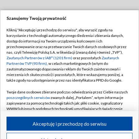
Szanujemy Twoją prywatność
Dołącz do nas:
Kliknij "Akceptuję i przechodzę do serwisu", aby wyrazić zgody na
korzystanie z technologii automatycznego śledzenia i zbierania danych,
TVP
dostęp do informacji na Twoim urządzeniu końcowym i ich
Abonament TVP
przechowywanie oraz na przetwarzanie Twoich danych osobowych przez
Regulamin TVP
nas, czyli Telewizję Polską S.A. w likwidacji (zwaną dalej również „TVP”),
Emisja w TVP
Polityka prywatności
Zaufanych Partnerów z IAB* (1201 firm)
oraz pozostałych
Zaufanych
Partnerów TVP (93 firm)
, w celach marketingowych (w tym do
Centrum informacji TVP
Moje zgody
zautomatyzowanego dopasowania reklam do Twoich zainteresowań i
mierzenia ich skuteczności) i pozostałych, które wskazujemy poniżej, a
Naziemna Telewizja Cyfrowa
Pomoc
także zgody na udostępnianie przez nas identyfikatora PPID do Google.
Sklep TVP
Biuro reklamy
Twoje dane osobowe zbierane podczas odwiedzania przez Ciebie naszych
Rada Programowa
Kontakt
poszczególnych serwisów
zwanych dalej „Portalem”, w tym informacje
zapisywane za pomocą technologii takich jak: pliki cookie, sygnalizatory
System NOS
WWW lub innych podobnych technologii umożliwiających świadczenie
dopasowanych i bezpiecznych usług, personalizację treści oraz reklam,
Informacje o nadawcy
Kanały
udostępnianie funkcji mediów społecznościowych oraz analizowanie
Akceptuję i przechodzę do serwisu
ruchu w Internecie.
Program dla prasy
©2026 Telewizja Polska S.A. w likwidacji
Biuro Reklamy
Twoje dane osobowe zbierane podczas odwiedzania przez Ciebie