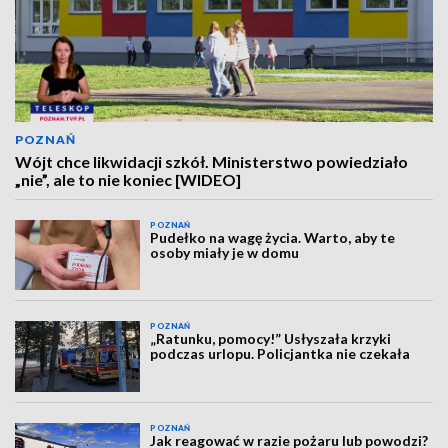
POZNAŃ
Wójt chce likwidacji szkół. Ministerstwo powiedziało
„nie”, ale to nie koniec [WIDEO]
POZNAŃ
Pudełko na wagę życia. Warto, aby te
osoby miały je w domu
POZNAŃ
„Ratunku, pomocy!” Usłyszała krzyki
podczas urlopu. Policjantka nie czekała
POZNAŃ
Jak reagować w razie pożaru lub powodzi?