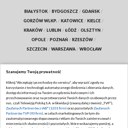
BIAŁYSTOK
/
BYDGOSZCZ
/
GDAŃSK
/
GORZÓW WLKP.
/
KATOWICE
/
KIELCE
/
KRAKÓW
/
LUBLIN
/
ŁÓDŹ
/
OLSZTYN
/
OPOLE
/
POZNAŃ
/
RZESZÓW
/
SZCZECIN
/
WARSZAWA
/
WROCŁAW
Szanujemy Twoją prywatność
Dołącz do nas:
Kliknij "Akceptuję i przechodzę do serwisu", aby wyrazić zgody na
korzystanie z technologii automatycznego śledzenia i zbierania danych,
TVP
dostęp do informacji na Twoim urządzeniu końcowym i ich
Abonament TVP
przechowywanie oraz na przetwarzanie Twoich danych osobowych przez
Regulamin TVP
nas, czyli Telewizję Polską S.A. w likwidacji (zwaną dalej również „TVP”),
Emisja w TVP
Zaufanych Partnerów z IAB* (1201 firm)
oraz pozostałych
Zaufanych
Polityka prywatności
Partnerów TVP (93 firm)
, w celach marketingowych (w tym do
Centrum informacji TVP
Moje zgody
zautomatyzowanego dopasowania reklam do Twoich zainteresowań i
mierzenia ich skuteczności) i pozostałych, które wskazujemy poniżej, a
Naziemna Telewizja Cyfrowa
Pomoc