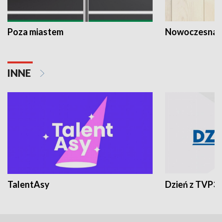
Poza miastem
Nowoczesna 
INNE
TalentAsy
Dzień z TVP3