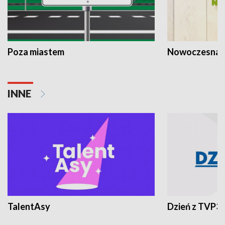
Poza miastem
Nowoczesna 
INNE
TalentAsy
Dzień z TVP3