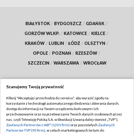
BIAŁYSTOK
/
BYDGOSZCZ
/
GDAŃSK
/
GORZÓW WLKP.
/
KATOWICE
/
KIELCE
/
KRAKÓW
/
LUBLIN
/
ŁÓDŹ
/
OLSZTYN
/
OPOLE
/
POZNAŃ
/
RZESZÓW
/
SZCZECIN
/
WARSZAWA
/
WROCŁAW
Szanujemy Twoją prywatność
Dołącz do nas:
Kliknij "Akceptuję i przechodzę do serwisu", aby wyrazić zgody na
korzystanie z technologii automatycznego śledzenia i zbierania danych,
TVP
dostęp do informacji na Twoim urządzeniu końcowym i ich
Abonament TVP
przechowywanie oraz na przetwarzanie Twoich danych osobowych przez
Regulamin TVP
nas, czyli Telewizję Polską S.A. w likwidacji (zwaną dalej również „TVP”),
Emisja w TVP
Zaufanych Partnerów z IAB* (1201 firm)
oraz pozostałych
Zaufanych
Polityka prywatności
Partnerów TVP (93 firm)
, w celach marketingowych (w tym do
Centrum informacji TVP