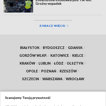
Groźny wypadek
ZOBACZ WIĘCEJ
BIAŁYSTOK
/
BYDGOSZCZ
/
GDAŃSK
/
GORZÓW WLKP.
/
KATOWICE
/
KIELCE
/
KRAKÓW
/
LUBLIN
/
ŁÓDŹ
/
OLSZTYN
/
OPOLE
/
POZNAŃ
/
RZESZÓW
/
SZCZECIN
/
WARSZAWA
/
WROCŁAW
Szanujemy Twoją prywatność
Dołącz do nas: