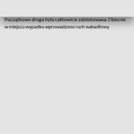
przetransportowana śmigłowcem LPR do szpitala.
Początkowo droga była całkowicie zablokowana. Obecnie
w miejscu wypadku wprowadzono ruch wahadłowy.