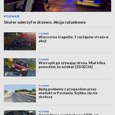
POZNAŃ
Skuter uderzył w drzewo. Akcja ratunkowa
POZNAŃ
Wieczorna tragedia. 7 zastępów straży w
akcji
POZNAŃ
Wytropili go używając drona. Miał kilka
powodów, by uciekać [ZDJĘCIA]
POZNAŃ
Będą problemy z przejazdem przez
wiadukt w Poznaniu. Szybko się nie
skończą
POZNAŃ
Zmiażdżona osobówka pod TIR-em.