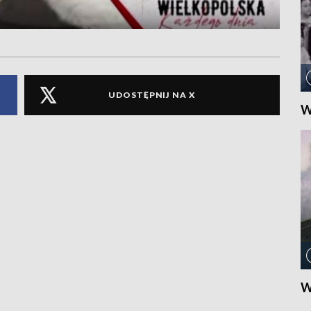
UDOSTĘPNIJ NA X
W
W