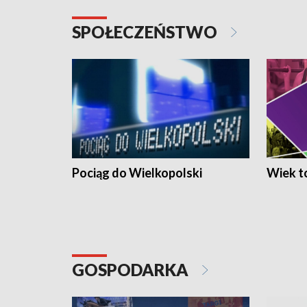
SPOŁECZEŃSTWO
Pociąg do Wielkopolski
Wiek to
GOSPODARKA