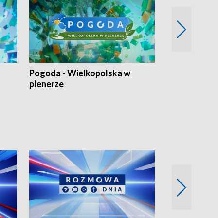
Pogoda - Wielkopolska w
Eko prognoza
plenerze