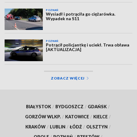
POZNAŃ
Wysiadł i potrąciła go ciężarówka.
Wypadek na S11
POZNAŃ
Potrącił policjantkę i uciekł. Trwa obława
[AKTUALIZACJA]
ZOBACZ WIĘCEJ
BIAŁYSTOK
/
BYDGOSZCZ
/
GDAŃSK
/
GORZÓW WLKP.
/
KATOWICE
/
KIELCE
/
KRAKÓW
/
LUBLIN
/
ŁÓDŹ
/
OLSZTYN
/
OPOLE
/
POZNAŃ
/
RZESZÓW
/