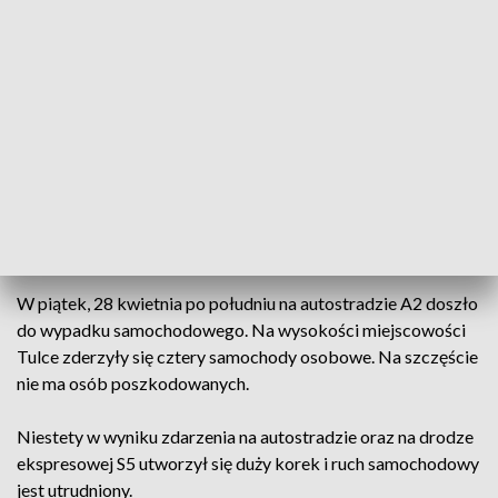
Ogromne korki na drogach (fot. zdjęcie ilustracyjne/PAP/Marcin Bielecki)
Duże utrudnienia w ruchu czekają na kierowców,
którzy wyruszyli na weekend majowy.
W piątek, 28 kwietnia po południu na autostradzie A2 doszło
do wypadku samochodowego. Na wysokości miejscowości
Tulce zderzyły się cztery samochody osobowe. Na szczęście
nie ma osób poszkodowanych.
Niestety w wyniku zdarzenia na autostradzie oraz na drodze
ekspresowej S5 utworzył się duży korek i ruch samochodowy
jest utrudniony.