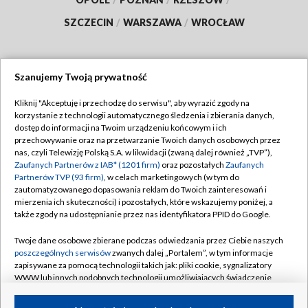
SZCZECIN
/
WARSZAWA
/
WROCŁAW
Szanujemy Twoją prywatność
Dołącz do nas:
Kliknij "Akceptuję i przechodzę do serwisu", aby wyrazić zgody na
korzystanie z technologii automatycznego śledzenia i zbierania danych,
TVP
dostęp do informacji na Twoim urządzeniu końcowym i ich
Abonament TVP
przechowywanie oraz na przetwarzanie Twoich danych osobowych przez
Regulamin TVP
nas, czyli Telewizję Polską S.A. w likwidacji (zwaną dalej również „TVP”),
Emisja w TVP
Polityka prywatności
Zaufanych Partnerów z IAB* (1201 firm)
oraz pozostałych
Zaufanych
Partnerów TVP (93 firm)
, w celach marketingowych (w tym do
Centrum informacji TVP
Moje zgody
zautomatyzowanego dopasowania reklam do Twoich zainteresowań i
mierzenia ich skuteczności) i pozostałych, które wskazujemy poniżej, a
Naziemna Telewizja Cyfrowa
Pomoc
także zgody na udostępnianie przez nas identyfikatora PPID do Google.
Sklep TVP
Biuro reklamy
Twoje dane osobowe zbierane podczas odwiedzania przez Ciebie naszych
Rada Programowa
Kontakt
poszczególnych serwisów
zwanych dalej „Portalem”, w tym informacje
zapisywane za pomocą technologii takich jak: pliki cookie, sygnalizatory
System NOS
WWW lub innych podobnych technologii umożliwiających świadczenie
dopasowanych i bezpiecznych usług, personalizację treści oraz reklam,
Informacje o nadawcy
Kanały
udostępnianie funkcji mediów społecznościowych oraz analizowanie