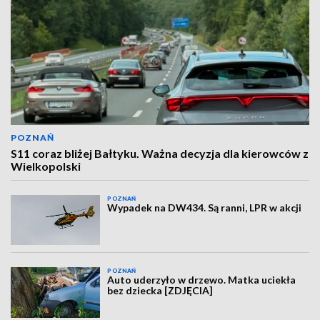
POZNAŃ
S11 coraz bliżej Bałtyku. Ważna decyzja dla kierowców z
Wielkopolski
POZNAŃ
Wypadek na DW434. Są ranni, LPR w akcji
POZNAŃ
Auto uderzyło w drzewo. Matka uciekła
bez dziecka [ZDJĘCIA]