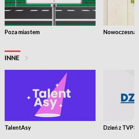
Poza miastem
Nowoczesna 
INNE
TalentAsy
Dzień z TVP3