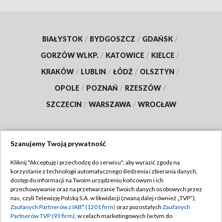
BIAŁYSTOK
/
BYDGOSZCZ
/
GDAŃSK
/
GORZÓW WLKP.
/
KATOWICE
/
KIELCE
/
KRAKÓW
/
LUBLIN
/
ŁÓDŹ
/
OLSZTYN
/
OPOLE
/
POZNAŃ
/
RZESZÓW
/
SZCZECIN
/
WARSZAWA
/
WROCŁAW
Szanujemy Twoją prywatność
Dołącz do nas:
Kliknij "Akceptuję i przechodzę do serwisu", aby wyrazić zgody na
korzystanie z technologii automatycznego śledzenia i zbierania danych,
TVP
dostęp do informacji na Twoim urządzeniu końcowym i ich
Abonament TVP
przechowywanie oraz na przetwarzanie Twoich danych osobowych przez
Regulamin TVP
nas, czyli Telewizję Polską S.A. w likwidacji (zwaną dalej również „TVP”),
Emisja w TVP
Zaufanych Partnerów z IAB* (1201 firm)
oraz pozostałych
Zaufanych
Polityka prywatności
Partnerów TVP (93 firm)
, w celach marketingowych (w tym do
Centrum informacji TVP