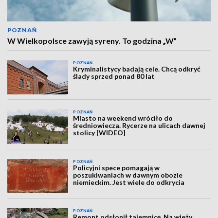
POZNAŃ
W Wielkopolsce zawyją syreny. To godzina „W”
POZNAŃ
Kryminalistycy badają cele. Chcą odkryć
ślady sprzed ponad 80 lat
POZNAŃ
Miasto na weekend wróciło do
średniowiecza. Rycerze na ulicach dawnej
stolicy [WIDEO]
POZNAŃ
Policyjni spece pomagają w
poszukiwaniach w dawnym obozie
niemieckim. Jest wiele do odkrycia
POZNAŃ
Remont odsłonił tajemnicę. Na wieży