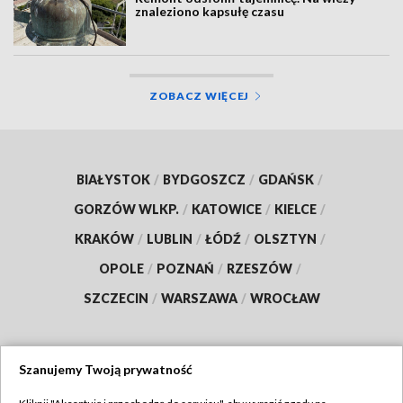
znaleziono kapsułę czasu
ZOBACZ WIĘCEJ
BIAŁYSTOK
/
BYDGOSZCZ
/
GDAŃSK
/
GORZÓW WLKP.
/
KATOWICE
/
KIELCE
/
KRAKÓW
/
LUBLIN
/
ŁÓDŹ
/
OLSZTYN
/
OPOLE
/
POZNAŃ
/
RZESZÓW
/
SZCZECIN
/
WARSZAWA
/
WROCŁAW
Szanujemy Twoją prywatność
Dołącz do nas: