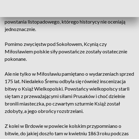
Powstańczymi oddziałami pod Miłosławiem dowodził
generał Ludwik Mierosławski – wcześniej uczestnik
powstania listopadowego, którego historycy nie oceniają
jednoznacznie.
Pomimo zwycięstw pod Sokołowem, Kcynią czy
Miłosławiem polskie siły powstańcze zostały ostatecznie
pokonane.
Ale nie tylko w Miłosławiu pamiętano o wydarzeniach sprzed
175 lat. Niedaleko Śremu odbyła się również inscenizacja
bitwy o Książ Wielkopolski. Powstańcy wielkopolscy starli
się tam z przeważającymi siłami Prusaków i choć dzielnie
bronili miasteczka, po czwartym szturmie Książ został
zdobyty, a jego obrońcy rozstrzelani.
Z kolei w Brdowie w powiecie kolskim przypomniano o
bitwie, do jakiej doszło tam w kwietniu 1863 roku podczas