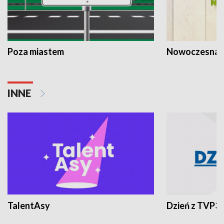
Poza miastem
Nowoczesna 
INNE
TalentAsy
Dzień z TVP3