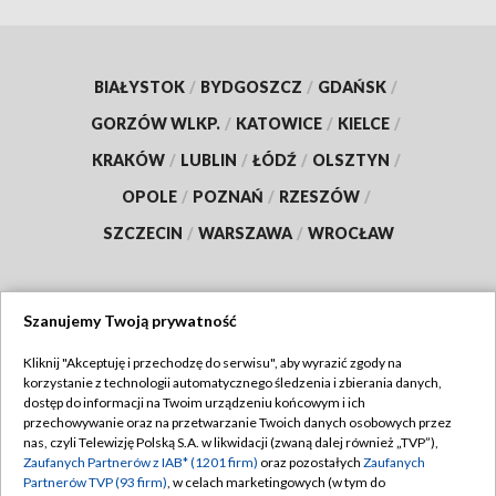
BIAŁYSTOK
/
BYDGOSZCZ
/
GDAŃSK
/
GORZÓW WLKP.
/
KATOWICE
/
KIELCE
/
KRAKÓW
/
LUBLIN
/
ŁÓDŹ
/
OLSZTYN
/
OPOLE
/
POZNAŃ
/
RZESZÓW
/
SZCZECIN
/
WARSZAWA
/
WROCŁAW
Szanujemy Twoją prywatność
Dołącz do nas:
Kliknij "Akceptuję i przechodzę do serwisu", aby wyrazić zgody na
korzystanie z technologii automatycznego śledzenia i zbierania danych,
TVP
dostęp do informacji na Twoim urządzeniu końcowym i ich
Abonament TVP
przechowywanie oraz na przetwarzanie Twoich danych osobowych przez
Regulamin TVP
nas, czyli Telewizję Polską S.A. w likwidacji (zwaną dalej również „TVP”),
Emisja w TVP
Zaufanych Partnerów z IAB* (1201 firm)
oraz pozostałych
Zaufanych
Polityka prywatności
Partnerów TVP (93 firm)
, w celach marketingowych (w tym do
Centrum informacji TVP