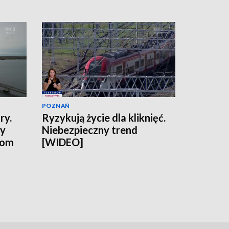
POZNAŃ
ry.
Ryzykują życie dla kliknięć.
ny
Niebezpieczny trend
tom
[WIDEO]