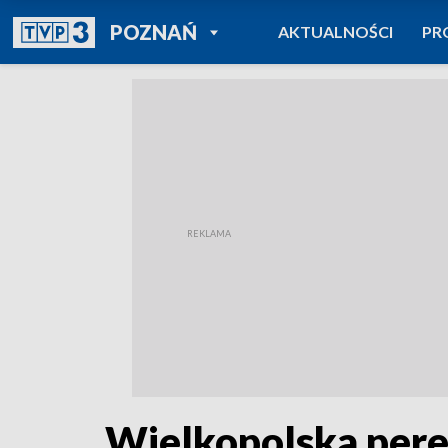
POWRÓT DO
POZNAŃ
AKTUALNOŚCI
PR
TVP REGIONY
Wielkopolska per