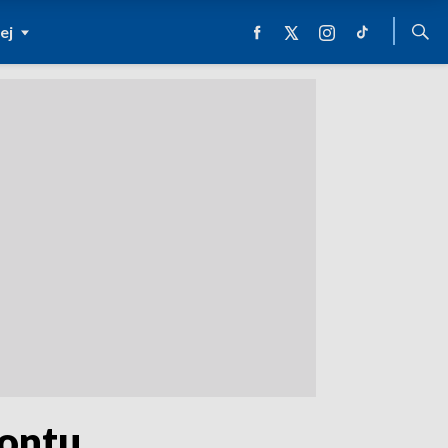
ej
ontu