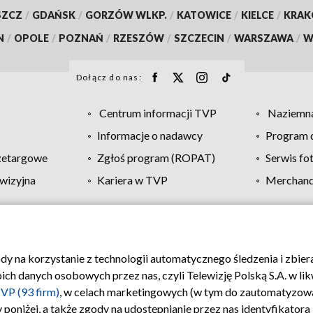
SZCZ
/
GDAŃSK
/
GORZÓW WLKP.
/
KATOWICE
/
KIELCE
/
KRA
N
/
OPOLE
/
POZNAŃ
/
RZESZÓW
/
SZCZECIN
/
WARSZAWA
/
W
Dołącz do nas:
Centrum informacji TVP
Naziemna
Informacje o nadawcy
Program d
zetargowe
Zgłoś program (ROPAT)
Serwis fo
wizyjna
Kariera w TVP
Merchandi
Polityka prywatności
Moje zgody
Pomoc
Biuro re
ody na korzystanie z technologii automatycznego śledzenia i zbie
 danych osobowych przez nas, czyli Telewizję Polską S.A. w likw
VP (93 firm)
, w celach marketingowych (w tym do zautomatyzow
 poniżej, a także zgody na udostępnianie przez nas identyfikator