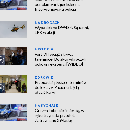
popularnym kąpieliskiem.
Interweniowała policja
NA DROGACH
Wypadek na DW434. Są ranni,
LPR w akcji
HISTORIA
Fort VII wciąż skrywa
tajemnice. Do akcji wkroczyli
policyjni eksperci [WIDEO]
ZDROWIE
Przepadają tysiące terminów
do lekarzy. Pacjenci będą
płacić kary?
NA SYGNALE
Groziła kobiecie śmiercią, w
ręku trzymała pistolet.
Zatrzymano 39-latkę