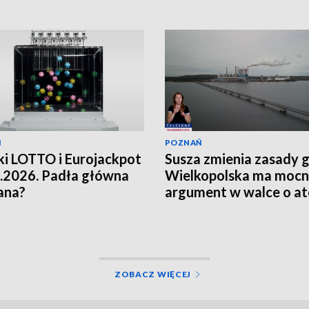
Ń
POZNAŃ
i LOTTO i Eurojackpot
Susza zmienia zasady g
.2026. Padła główna
Wielkopolska ma moc
ana?
argument w walce o a
[WIDEO]
ZOBACZ WIĘCEJ