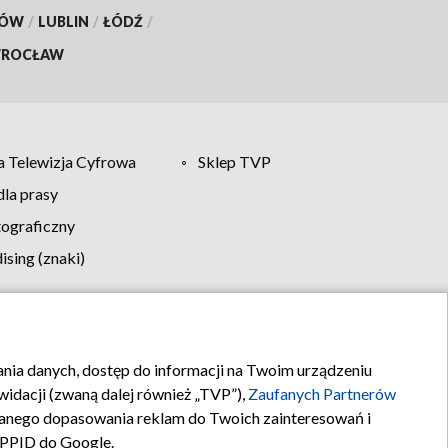
KÓW
/
LUBLIN
/
ŁÓDŹ
/
ROCŁAW
 Telewizja Cyfrowa
Sklep TVP
la prasy
tograficzny
sing (znaki)
klamy
Kontakt
rania danych, dostęp do informacji na Twoim urządzeniu
idacji (zwaną dalej również „TVP”),
Zaufanych Partnerów
anego dopasowania reklam do Twoich zainteresowań i
a PPID do Google.