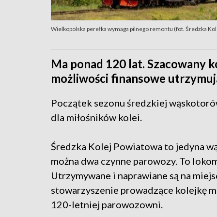
Wielkopolska perełka wymaga pilnego remontu (fot. Średzka Ko
Ma ponad 120 lat. Szacowany k
możliwości finansowe utrzymuj
Początek sezonu średzkiej wąskotorów
dla miłośników kolei.
Średzka Kolej Powiatowa to jedyna wą
można dwa czynne parowozy. To lokomo
Utrzymywane i naprawiane są na miejs
stowarzyszenie prowadzące kolejkę ma
120-letniej parowozowni.