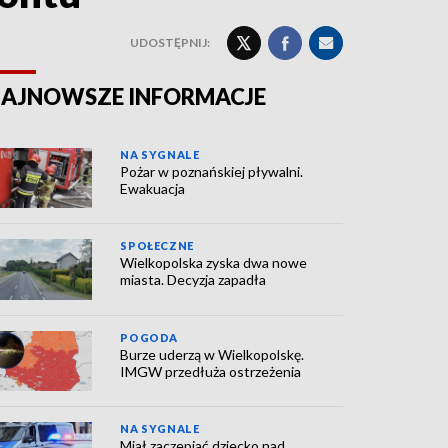
UDOSTĘPNIJ:
AJNOWSZE INFORMACJE
NA SYGNALE
Pożar w poznańskiej pływalni.
Ewakuacja
SPOŁECZNE
Wielkopolska zyska dwa nowe
miasta. Decyzja zapadła
POGODA
Burze uderzą w Wielkopolskę.
IMGW przedłuża ostrzeżenia
NA SYGNALE
Miał zaczepiać dziecko nad