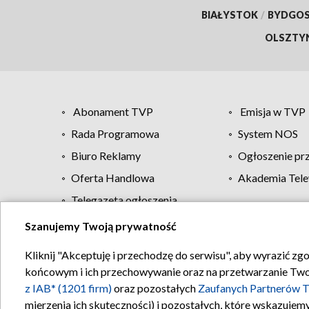
BIAŁYSTOK
/
BYDGO
OLSZTY
Abonament TVP
Emisja w TVP
Rada Programowa
System NOS
Biuro Reklamy
Ogłoszenie pr
Oferta Handlowa
Akademia Tele
Telegazeta ogłoszenia
Szanujemy Twoją prywatność
Regulamin TVP
Kliknij "Akceptuję i przechodzę do serwisu", aby wyrazić zg
końcowym i ich przechowywanie oraz na przetwarzanie Twoich
z IAB* (1201 firm)
oraz pozostałych
Zaufanych Partnerów T
mierzenia ich skuteczności) i pozostałych, które wskazujemy