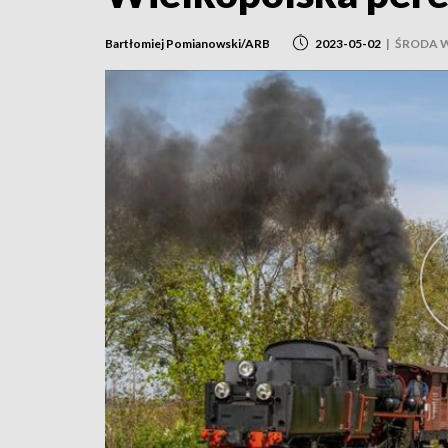
Bartłomiej Pomianowski/ARB
2023-05-02
|
ŚRODA 