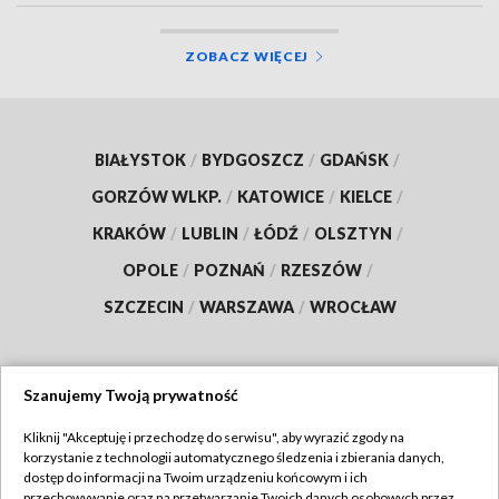
ZOBACZ WIĘCEJ
BIAŁYSTOK
/
BYDGOSZCZ
/
GDAŃSK
/
GORZÓW WLKP.
/
KATOWICE
/
KIELCE
/
KRAKÓW
/
LUBLIN
/
ŁÓDŹ
/
OLSZTYN
/
OPOLE
/
POZNAŃ
/
RZESZÓW
/
SZCZECIN
/
WARSZAWA
/
WROCŁAW
Szanujemy Twoją prywatność
Dołącz do nas:
Kliknij "Akceptuję i przechodzę do serwisu", aby wyrazić zgody na
korzystanie z technologii automatycznego śledzenia i zbierania danych,
TVP
dostęp do informacji na Twoim urządzeniu końcowym i ich
Abonament TVP
przechowywanie oraz na przetwarzanie Twoich danych osobowych przez