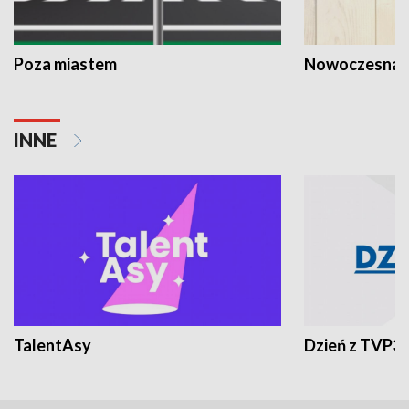
Poza miastem
Nowoczesna 
INNE
TalentAsy
Dzień z TVP3