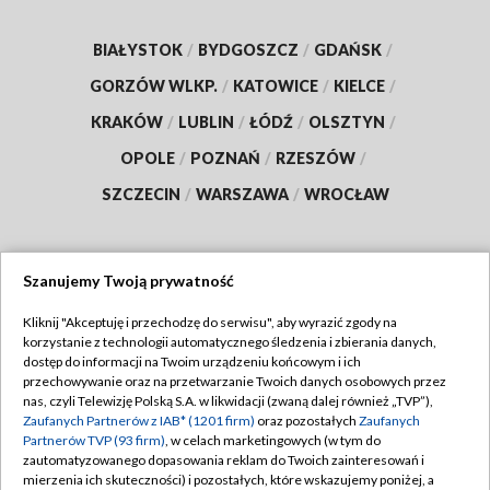
BIAŁYSTOK
/
BYDGOSZCZ
/
GDAŃSK
/
GORZÓW WLKP.
/
KATOWICE
/
KIELCE
/
KRAKÓW
/
LUBLIN
/
ŁÓDŹ
/
OLSZTYN
/
OPOLE
/
POZNAŃ
/
RZESZÓW
/
SZCZECIN
/
WARSZAWA
/
WROCŁAW
Szanujemy Twoją prywatność
Dołącz do nas:
Kliknij "Akceptuję i przechodzę do serwisu", aby wyrazić zgody na
korzystanie z technologii automatycznego śledzenia i zbierania danych,
TVP
dostęp do informacji na Twoim urządzeniu końcowym i ich
Abonament TVP
przechowywanie oraz na przetwarzanie Twoich danych osobowych przez
Regulamin TVP
nas, czyli Telewizję Polską S.A. w likwidacji (zwaną dalej również „TVP”),
Emisja w TVP
Zaufanych Partnerów z IAB* (1201 firm)
oraz pozostałych
Zaufanych
Polityka prywatności
Partnerów TVP (93 firm)
, w celach marketingowych (w tym do
Centrum informacji TVP
Moje zgody
zautomatyzowanego dopasowania reklam do Twoich zainteresowań i
mierzenia ich skuteczności) i pozostałych, które wskazujemy poniżej, a
Naziemna Telewizja Cyfrowa