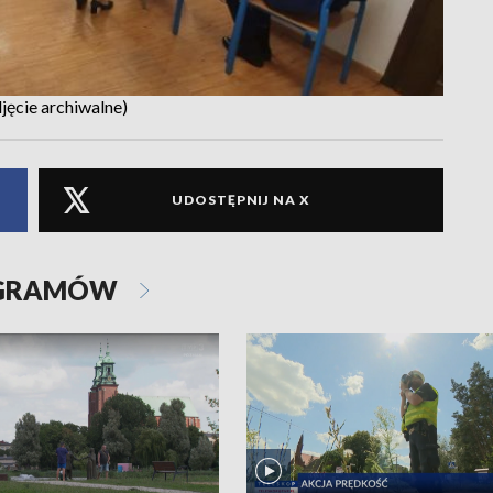
jęcie archiwalne)
UDOSTĘPNIJ NA X
OGRAMÓW