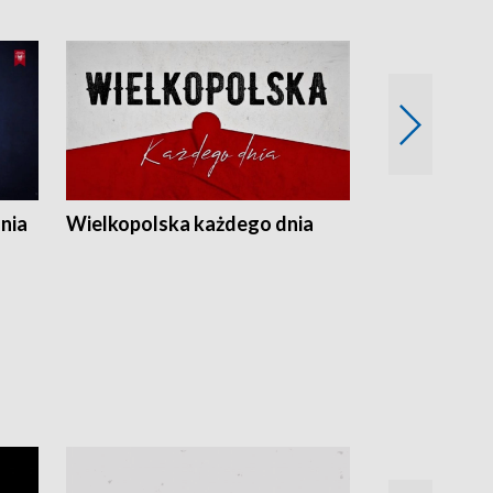
nia
Wielkopolska każdego dnia
Rozmowy z m