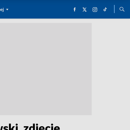
ej
ski, zdjęcie