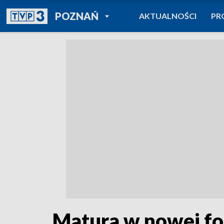
POWRÓT DO
POZNAŃ
AKTUALNOŚCI
PR
TVP REGIONY
Matura w nowej for