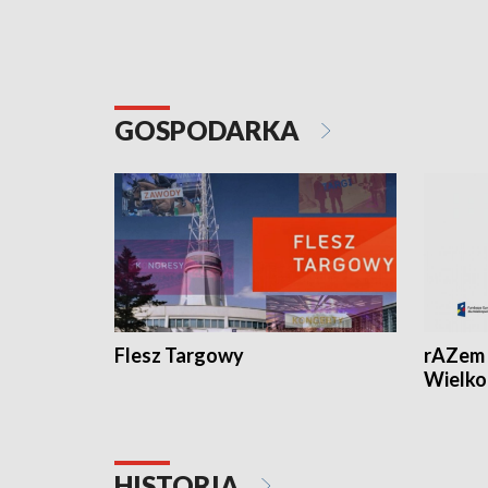
GOSPODARKA
Flesz Targowy
rAZem 
Wielko
HISTORIA