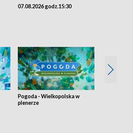
07.08.2026 godz.15:30
06.08.2026 g
Pogoda - Wielkopolska w
Eko prognoza
plenerze