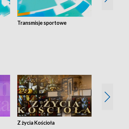
Transmisje sportowe
Reportaże s
Z życia Kościoła
Jak rozmawia