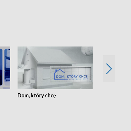
Dom, który chcę
Biznes Wielk