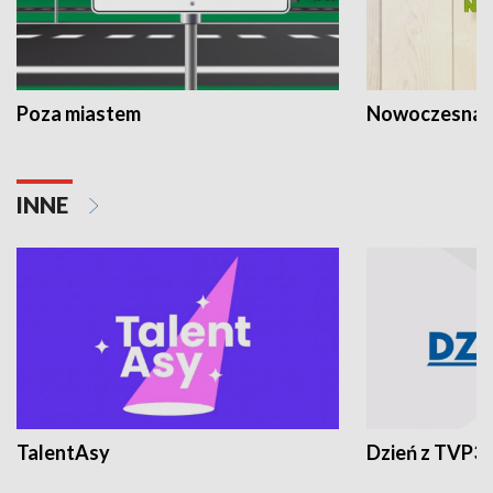
Poza miastem
Nowoczesna 
INNE
TalentAsy
Dzień z TVP3