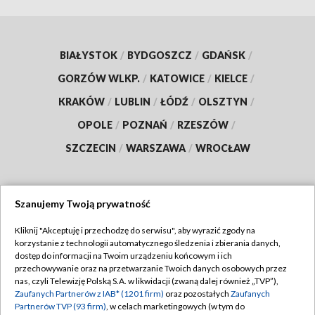
BIAŁYSTOK
/
BYDGOSZCZ
/
GDAŃSK
/
GORZÓW WLKP.
/
KATOWICE
/
KIELCE
/
KRAKÓW
/
LUBLIN
/
ŁÓDŹ
/
OLSZTYN
/
OPOLE
/
POZNAŃ
/
RZESZÓW
/
SZCZECIN
/
WARSZAWA
/
WROCŁAW
Szanujemy Twoją prywatność
Dołącz do nas:
Kliknij "Akceptuję i przechodzę do serwisu", aby wyrazić zgody na
korzystanie z technologii automatycznego śledzenia i zbierania danych,
TVP
dostęp do informacji na Twoim urządzeniu końcowym i ich
Abonament TVP
przechowywanie oraz na przetwarzanie Twoich danych osobowych przez
Regulamin TVP
nas, czyli Telewizję Polską S.A. w likwidacji (zwaną dalej również „TVP”),
Emisja w TVP
Zaufanych Partnerów z IAB* (1201 firm)
oraz pozostałych
Zaufanych
Polityka prywatności
Partnerów TVP (93 firm)
, w celach marketingowych (w tym do
Centrum informacji TVP