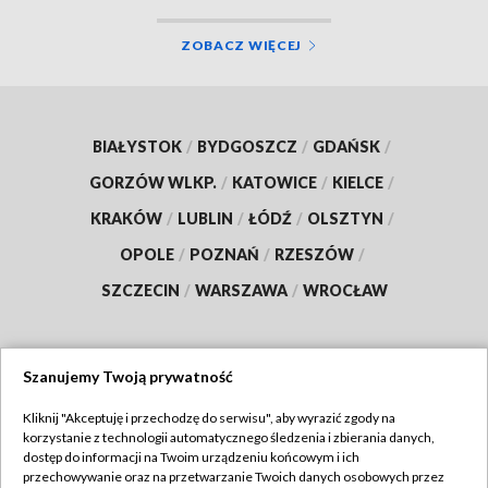
ZOBACZ WIĘCEJ
BIAŁYSTOK
/
BYDGOSZCZ
/
GDAŃSK
/
GORZÓW WLKP.
/
KATOWICE
/
KIELCE
/
KRAKÓW
/
LUBLIN
/
ŁÓDŹ
/
OLSZTYN
/
OPOLE
/
POZNAŃ
/
RZESZÓW
/
SZCZECIN
/
WARSZAWA
/
WROCŁAW
Szanujemy Twoją prywatność
Dołącz do nas:
Kliknij "Akceptuję i przechodzę do serwisu", aby wyrazić zgody na
korzystanie z technologii automatycznego śledzenia i zbierania danych,
TVP
dostęp do informacji na Twoim urządzeniu końcowym i ich
Abonament TVP
przechowywanie oraz na przetwarzanie Twoich danych osobowych przez
Regulamin TVP