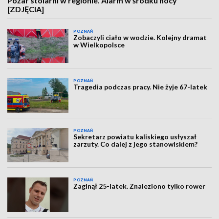
Pożar stolarni w regionie. Alarm w środku nocy
[ZDJĘCIA]
POZNAŃ
Zobaczyli ciało w wodzie. Kolejny dramat
w Wielkopolsce
POZNAŃ
Tragedia podczas pracy. Nie żyje 67-latek
POZNAŃ
Sekretarz powiatu kaliskiego usłyszał
zarzuty. Co dalej z jego stanowiskiem?
POZNAŃ
Zaginął 25-latek. Znaleziono tylko rower