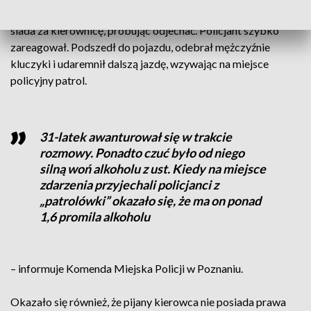
wcześniej obserwował, chwiejnym krokiem wraca do auta i
siada za kierownicę, próbując odjechać. Policjant szybko
zareagował. Podszedł do pojazdu, odebrał mężczyźnie
kluczyki i udaremnił dalszą jazdę, wzywając na miejsce
policyjny patrol.
31-latek awanturował się w trakcie
rozmowy. Ponadto czuć było od niego
silną woń alkoholu z ust. Kiedy na miejsce
zdarzenia przyjechali policjanci z
„patrolówki” okazało się, że ma on ponad
1,6 promila alkoholu
– informuje Komenda Miejska Policji w Poznaniu.
Okazało się również, że pijany kierowca nie posiada prawa