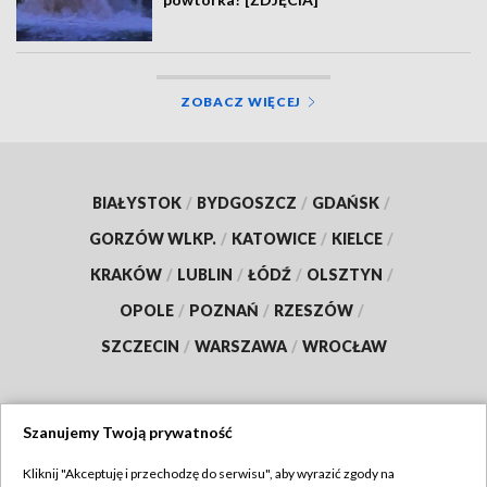
ZOBACZ WIĘCEJ
BIAŁYSTOK
/
BYDGOSZCZ
/
GDAŃSK
/
GORZÓW WLKP.
/
KATOWICE
/
KIELCE
/
KRAKÓW
/
LUBLIN
/
ŁÓDŹ
/
OLSZTYN
/
OPOLE
/
POZNAŃ
/
RZESZÓW
/
SZCZECIN
/
WARSZAWA
/
WROCŁAW
Szanujemy Twoją prywatność
Dołącz do nas:
Kliknij "Akceptuję i przechodzę do serwisu", aby wyrazić zgody na