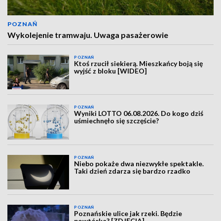
POZNAŃ
Wykolejenie tramwaju. Uwaga pasażerowie
POZNAŃ
Ktoś rzucił siekierą. Mieszkańcy boją się
wyjść z bloku [WIDEO]
POZNAŃ
Wyniki LOTTO 06.08.2026. Do kogo dziś
uśmiechnęło się szczęście?
POZNAŃ
Niebo pokaże dwa niezwykłe spektakle.
Taki dzień zdarza się bardzo rzadko
POZNAŃ
Poznańskie ulice jak rzeki. Będzie
powtórka? [ZDJĘCIA]