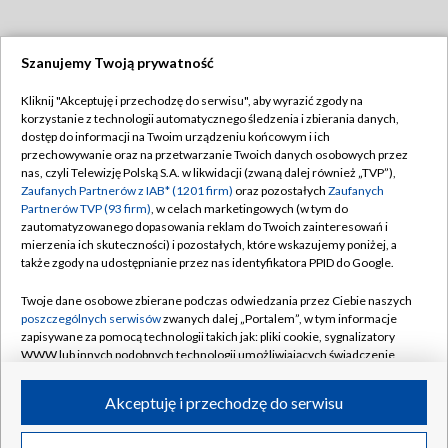
Szanujemy Twoją prywatność
Dołącz do nas:
Kliknij "Akceptuję i przechodzę do serwisu", aby wyrazić zgody na
korzystanie z technologii automatycznego śledzenia i zbierania danych,
TVP
dostęp do informacji na Twoim urządzeniu końcowym i ich
Abonament TVP
przechowywanie oraz na przetwarzanie Twoich danych osobowych przez
Regulamin TVP
nas, czyli Telewizję Polską S.A. w likwidacji (zwaną dalej również „TVP”),
Emisja w TVP
Polityka prywatności
Zaufanych Partnerów z IAB* (1201 firm)
oraz pozostałych
Zaufanych
Partnerów TVP (93 firm)
, w celach marketingowych (w tym do
Centrum informacji TVP
Moje zgody
zautomatyzowanego dopasowania reklam do Twoich zainteresowań i
mierzenia ich skuteczności) i pozostałych, które wskazujemy poniżej, a
Naziemna Telewizja Cyfrowa
Pomoc
także zgody na udostępnianie przez nas identyfikatora PPID do Google.
Sklep TVP
Biuro reklamy
Twoje dane osobowe zbierane podczas odwiedzania przez Ciebie naszych
Rada Programowa
Kontakt
poszczególnych serwisów
zwanych dalej „Portalem”, w tym informacje
zapisywane za pomocą technologii takich jak: pliki cookie, sygnalizatory
System NOS
WWW lub innych podobnych technologii umożliwiających świadczenie
dopasowanych i bezpiecznych usług, personalizację treści oraz reklam,
Informacje o nadawcy
Kanały
udostępnianie funkcji mediów społecznościowych oraz analizowanie
Akceptuję i przechodzę do serwisu
ruchu w Internecie.
Program dla prasy
©2026 Telewizja Polska S.A. w likwidacji
Biuro Reklamy
Twoje dane osobowe zbierane podczas odwiedzania przez Ciebie