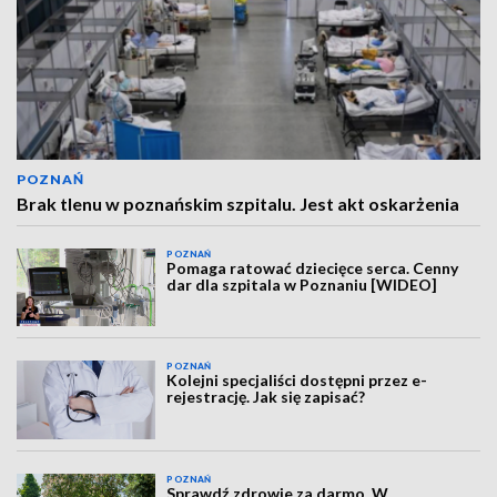
POZNAŃ
Brak tlenu w poznańskim szpitalu. Jest akt oskarżenia
POZNAŃ
Pomaga ratować dziecięce serca. Cenny
dar dla szpitala w Poznaniu [WIDEO]
POZNAŃ
Kolejni specjaliści dostępni przez e-
rejestrację. Jak się zapisać?
POZNAŃ
Sprawdź zdrowie za darmo. W