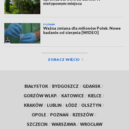
nietypowym miejscu
POZNAŃ
Ważna zmiana dla milionów Polek. Nowe
badanie od sierpnia [WIDEO]
ZOBACZ WIĘCEJ
BIAŁYSTOK
/
BYDGOSZCZ
/
GDAŃSK
/
GORZÓW WLKP.
/
KATOWICE
/
KIELCE
/
KRAKÓW
/
LUBLIN
/
ŁÓDŹ
/
OLSZTYN
/
OPOLE
/
POZNAŃ
/
RZESZÓW
/
SZCZECIN
/
WARSZAWA
/
WROCŁAW