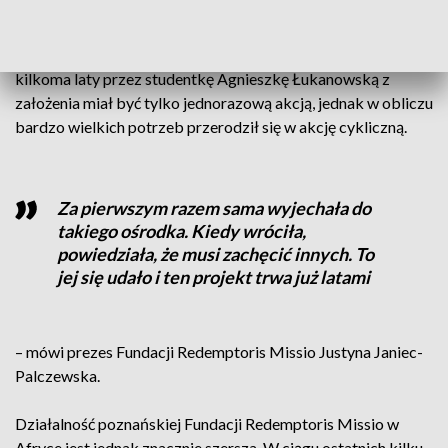
Biofizyki Uniwersytetu Medycznego w Poznaniu.
Projekt ,,Protetyk słuchu w Afryce" zorganizowany przed
kilkoma laty przez studentkę Agnieszkę Łukanowską z
założenia miał być tylko jednorazową akcją, jednak w obliczu
bardzo wielkich potrzeb przerodził się w akcję cykliczną.
Za pierwszym razem sama wyjechała do
takiego ośrodka. Kiedy wróciła,
powiedziała, że musi zachęcić innych. To
jej się udało i ten projekt trwa już latami
– mówi prezes Fundacji Redemptoris Missio Justyna Janiec-
Palczewska.
Działalność poznańskiej Fundacji Redemptoris Missio w
Afryce jest jednak znacznie szersza. W ciągu ostatnich kilku