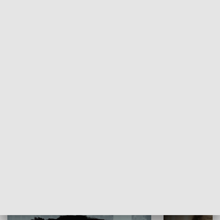
GOSPODARKA
Flesz Targowy
rAZem zmieni
HISTORIA