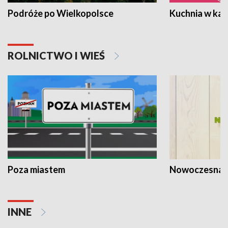
Podróże po Wielkopolsce
Kuchnia w ka
ROLNICTWO I WIEŚ
Poza miastem
Nowoczesna 
INNE