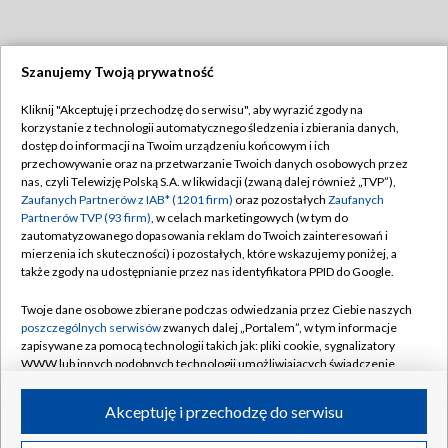
Szanujemy Twoją prywatność
Dołącz do nas:
Kliknij "Akceptuję i przechodzę do serwisu", aby wyrazić zgody na
korzystanie z technologii automatycznego śledzenia i zbierania danych,
TVP
dostęp do informacji na Twoim urządzeniu końcowym i ich
Abonament TVP
przechowywanie oraz na przetwarzanie Twoich danych osobowych przez
Regulamin TVP
nas, czyli Telewizję Polską S.A. w likwidacji (zwaną dalej również „TVP”),
Emisja w TVP
Zaufanych Partnerów z IAB* (1201 firm)
oraz pozostałych
Zaufanych
Polityka prywatności
Partnerów TVP (93 firm)
, w celach marketingowych (w tym do
Centrum informacji TVP
Moje zgody
zautomatyzowanego dopasowania reklam do Twoich zainteresowań i
mierzenia ich skuteczności) i pozostałych, które wskazujemy poniżej, a
Naziemna Telewizja Cyfrowa
Pomoc
także zgody na udostępnianie przez nas identyfikatora PPID do Google.
Sklep TVP
Biuro reklamy
Twoje dane osobowe zbierane podczas odwiedzania przez Ciebie naszych
Rada Programowa
poszczególnych serwisów
zwanych dalej „Portalem”, w tym informacje
Kontakt
zapisywane za pomocą technologii takich jak: pliki cookie, sygnalizatory
System NOS
WWW lub innych podobnych technologii umożliwiających świadczenie
dopasowanych i bezpiecznych usług, personalizację treści oraz reklam,
Informacje o nadawcy
Kanały
udostępnianie funkcji mediów społecznościowych oraz analizowanie
Akceptuję i przechodzę do serwisu
ruchu w Internecie.
Program dla prasy
©2026 Telewizja Polska S.A. w likwidacji