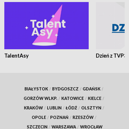
TalentAsy
Dzień z TVP3
BIAŁYSTOK
/
BYDGOSZCZ
/
GDAŃSK
/
GORZÓW WLKP.
/
KATOWICE
/
KIELCE
/
KRAKÓW
/
LUBLIN
/
ŁÓDŹ
/
OLSZTYN
/
OPOLE
/
POZNAŃ
/
RZESZÓW
/
SZCZECIN
/
WARSZAWA
/
WROCŁAW