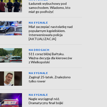
Ładunek wybuchowy pod
samochodem. Wiadomo, kto
miał go podłożyć
NA SYGNALE
Miał zaczepiać nastolatkę nad
popularnym kąpieliskiem.
Interweniowała policja
[AKTUALIZACJA]
NA DROGACH
S11 coraz bliżej Bałtyku.
Ważna decyzja dla kierowców
z Wielkopolski
NA SYGNALE
Zaginął 25-latek. Znaleziono
tylko rower
NA SYGNALE
Nagle wyciągnął nóż.
Dramatyczny finał bójki