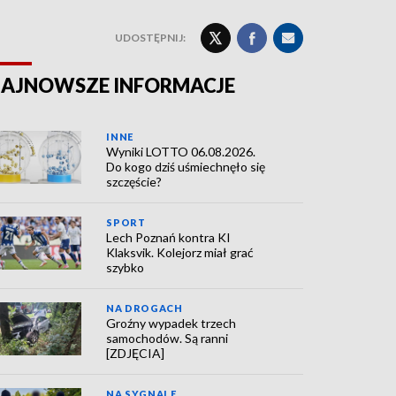
UDOSTĘPNIJ:
AJNOWSZE INFORMACJE
INNE
Wyniki LOTTO 06.08.2026.
Do kogo dziś uśmiechnęło się
szczęście?
SPORT
Lech Poznań kontra KI
Klaksvik. Kolejorz miał grać
szybko
NA DROGACH
Groźny wypadek trzech
samochodów. Są ranni
[ZDJĘCIA]
NA SYGNALE