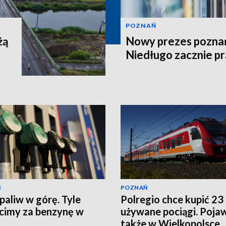
POZNAŃ
żą
Nowy prezes poznań
Niedługo zacznie p
Ń
POZNAŃ
paliw w górę. Tyle
Polregio chce kupić 23
cimy za benzynę w
używane pociągi. Pojaw
także w Wielkopolsce