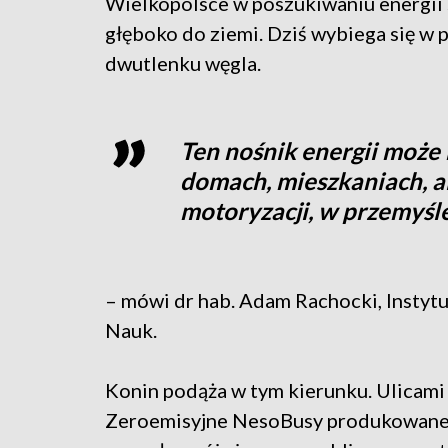
Wielkopolsce w poszukiwaniu energii
głęboko do ziemi. Dziś wybiega się w 
dwutlenku węgla.
Ten nośnik energii moż
domach, mieszkaniach, a
motoryzacji, w przemyśle
– mówi dr hab. Adam Rachocki, Instytu
Nauk.
Konin podąża w tym kierunku. Ulicami
Zeroemisyjne NesoBusy produkowane 