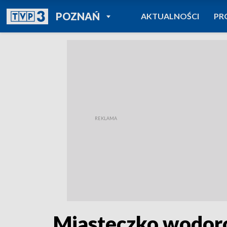
POWRÓT DO
POZNAŃ
AKTUALNOŚCI
PR
TVP REGIONY
Miasteczko wodo