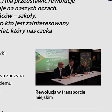
) ma przedstawić rewolucje
je na naszych oczach.
ów – szkoły,
 kto jest zainteresowany
at, który nas czeka
yki
.
wa zaczyna
żdemu
.
Rewolucja w transporcie
miejskim