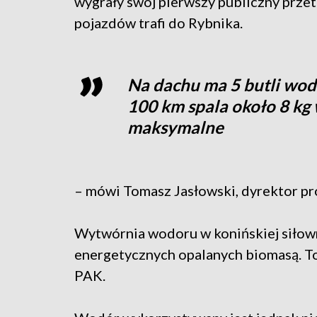
wygrały swój pierwszy publiczny przet
pojazdów trafi do Rybnika.
Na dachu ma 5 butli wod
100 km spala około 8 kg 
maksymalne
– mówi Tomasz Jasłowski, dyrektor p
Wytwórnia wodoru w konińskiej siłowni
energetycznych opalanych biomasą. To
PAK.