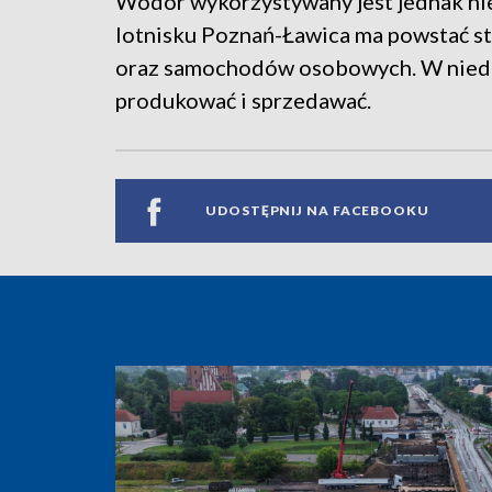
Wodór wykorzystywany jest jednak nie
lotnisku Poznań-Ławica ma powstać s
oraz samochodów osobowych. W niedale
produkować i sprzedawać.
UDOSTĘPNIJ NA FACEBOOKU