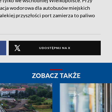
 tylko we wschodniej Wielkopolsce. Przy
tacja wodorowa dla autobusów miejskich
kiej przyszłości port zamierza to paliwo
UDOSTĘPNIJ NA X
ZOBACZ TAKŻE