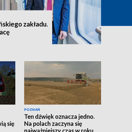
skiego zakładu.
racę
POZNAŃ
Ten dźwięk oznacza jedno.
ią się
Na polach zaczyna się
najważniejszy czas w roku