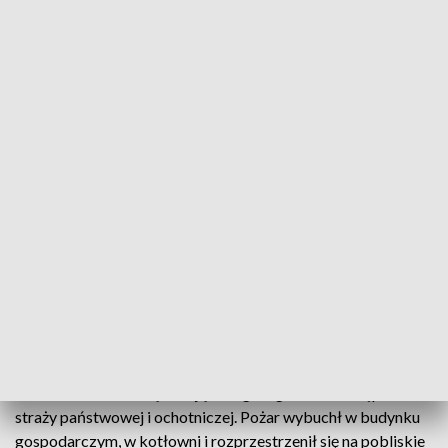
Duży pożar gospodarstwa (fot. OSP KSRG Włoszakowice/Facebook)
Kilkanaście jednostek straży pożarnej walczyło z
ogniem wiele godzin.
W nocy z 6 na 7 maja we Włoszakowicach w powiecie
leszczyńskim doszło do dużego pożaru. Strażacy otrzymali
zgłoszenie ok. godz. 1:00 w nocy.
Na terenie jednego z gospodarstw zapaliła się kotłownia
oraz zabudowania sąsiadujące. Ogień gasili 12 zastępów
straży państwowej i ochotniczej. Pożar wybuchł w budynku
gospodarczym, w kotłowni i rozprzestrzenił się na pobliskie