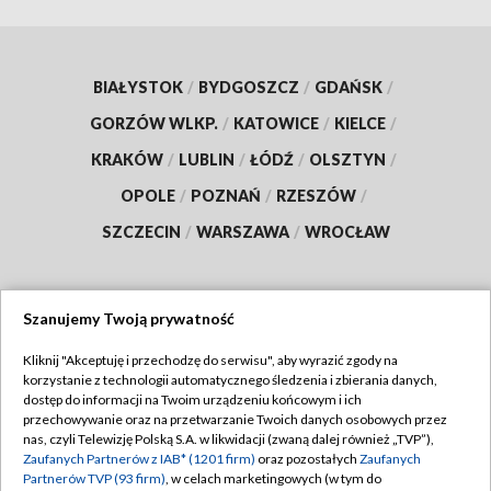
BIAŁYSTOK
/
BYDGOSZCZ
/
GDAŃSK
/
GORZÓW WLKP.
/
KATOWICE
/
KIELCE
/
KRAKÓW
/
LUBLIN
/
ŁÓDŹ
/
OLSZTYN
/
OPOLE
/
POZNAŃ
/
RZESZÓW
/
SZCZECIN
/
WARSZAWA
/
WROCŁAW
Szanujemy Twoją prywatność
Dołącz do nas:
Kliknij "Akceptuję i przechodzę do serwisu", aby wyrazić zgody na
korzystanie z technologii automatycznego śledzenia i zbierania danych,
TVP
dostęp do informacji na Twoim urządzeniu końcowym i ich
Abonament TVP
przechowywanie oraz na przetwarzanie Twoich danych osobowych przez
Regulamin TVP
nas, czyli Telewizję Polską S.A. w likwidacji (zwaną dalej również „TVP”),
Emisja w TVP
Polityka prywatności
Zaufanych Partnerów z IAB* (1201 firm)
oraz pozostałych
Zaufanych
Partnerów TVP (93 firm)
, w celach marketingowych (w tym do
Centrum informacji TVP