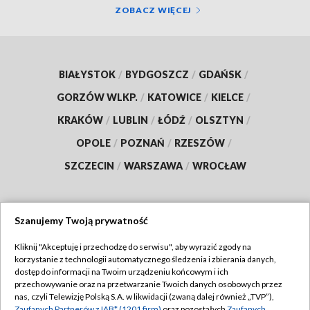
ZOBACZ WIĘCEJ
BIAŁYSTOK
/
BYDGOSZCZ
/
GDAŃSK
/
GORZÓW WLKP.
/
KATOWICE
/
KIELCE
/
KRAKÓW
/
LUBLIN
/
ŁÓDŹ
/
OLSZTYN
/
OPOLE
/
POZNAŃ
/
RZESZÓW
/
SZCZECIN
/
WARSZAWA
/
WROCŁAW
Szanujemy Twoją prywatność
Dołącz do nas:
Kliknij "Akceptuję i przechodzę do serwisu", aby wyrazić zgody na
korzystanie z technologii automatycznego śledzenia i zbierania danych,
TVP
dostęp do informacji na Twoim urządzeniu końcowym i ich
Abonament TVP
przechowywanie oraz na przetwarzanie Twoich danych osobowych przez
Regulamin TVP
nas, czyli Telewizję Polską S.A. w likwidacji (zwaną dalej również „TVP”),
Emisja w TVP
Zaufanych Partnerów z IAB* (1201 firm)
oraz pozostałych
Zaufanych