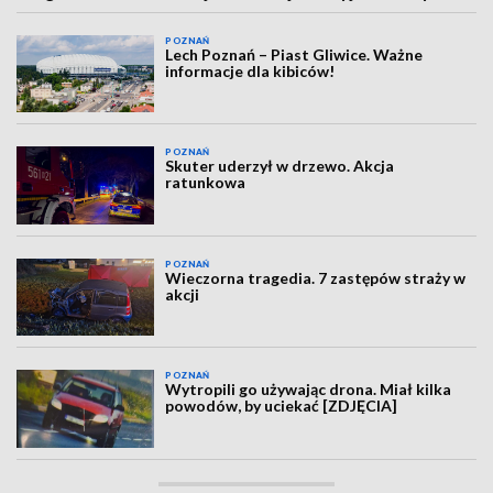
POZNAŃ
Lech Poznań – Piast Gliwice. Ważne
informacje dla kibiców!
POZNAŃ
Skuter uderzył w drzewo. Akcja
ratunkowa
POZNAŃ
Wieczorna tragedia. 7 zastępów straży w
akcji
POZNAŃ
Wytropili go używając drona. Miał kilka
powodów, by uciekać [ZDJĘCIA]