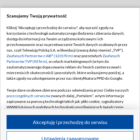
Szanujemy Twoją prywatność
Dołącz do nas:
Kliknij "Akceptuję i przechodzę do serwisu", aby wyrazić zgody na
korzystanie z technologii automatycznego śledzenia i zbierania danych,
TVP
dostęp do informacji na Twoim urządzeniu końcowym i ich
Abonament TVP
przechowywanie oraz na przetwarzanie Twoich danych osobowych przez
Regulamin TVP
nas, czyli Telewizję Polską S.A. w likwidacji (zwaną dalej również „TVP”),
Emisja w TVP
Polityka prywatności
Zaufanych Partnerów z IAB* (1201 firm)
oraz pozostałych
Zaufanych
Partnerów TVP (93 firm)
, w celach marketingowych (w tym do
Centrum informacji TVP
Moje zgody
zautomatyzowanego dopasowania reklam do Twoich zainteresowań i
mierzenia ich skuteczności) i pozostałych, które wskazujemy poniżej, a
Naziemna Telewizja Cyfrowa
Pomoc
także zgody na udostępnianie przez nas identyfikatora PPID do Google.
Sklep TVP
Biuro reklamy
Twoje dane osobowe zbierane podczas odwiedzania przez Ciebie naszych
Rada Programowa
Kontakt
poszczególnych serwisów
zwanych dalej „Portalem”, w tym informacje
zapisywane za pomocą technologii takich jak: pliki cookie, sygnalizatory
System NOS
WWW lub innych podobnych technologii umożliwiających świadczenie
dopasowanych i bezpiecznych usług, personalizację treści oraz reklam,
Informacje o nadawcy
Kanały
udostępnianie funkcji mediów społecznościowych oraz analizowanie
Akceptuję i przechodzę do serwisu
ruchu w Internecie.
Program dla prasy
©2026 Telewizja Polska S.A. w likwidacji
Biuro Reklamy
Twoje dane osobowe zbierane podczas odwiedzania przez Ciebie
Ustawienia zaawansowane