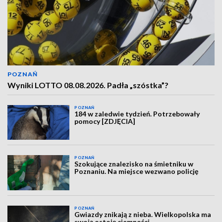
POZNAŃ
Wyniki LOTTO 08.08.2026. Padła „szóstka”?
POZNAŃ
184 w zaledwie tydzień. Potrzebowały
pomocy [ZDJĘCIA]
POZNAŃ
Szokujące znalezisko na śmietniku w
Poznaniu. Na miejsce wezwano policję
POZNAŃ
Gwiazdy znikają z nieba. Wielkopolska ma
swoją ostoję ciemności