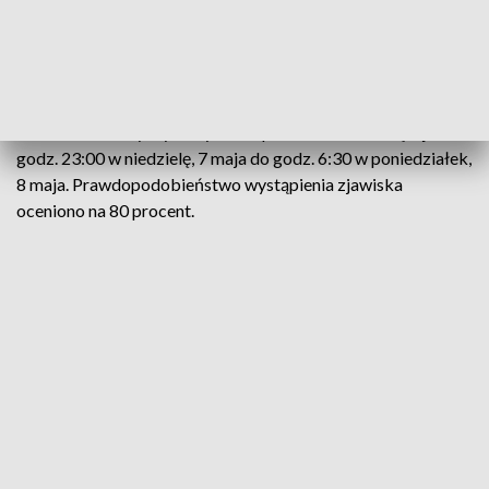
– podają synoptycy.
Ostrzeżenie dotyczy wszystkich powiatów i obowiązuje od
godz. 23:00 w niedzielę, 7 maja do godz. 6:30 w poniedziałek,
8 maja. Prawdopodobieństwo wystąpienia zjawiska
oceniono na 80 procent.