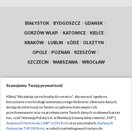
BIAŁYSTOK
/
BYDGOSZCZ
/
GDAŃSK
/
GORZÓW WLKP.
/
KATOWICE
/
KIELCE
/
KRAKÓW
/
LUBLIN
/
ŁÓDŹ
/
OLSZTYN
/
OPOLE
/
POZNAŃ
/
RZESZÓW
/
SZCZECIN
/
WARSZAWA
/
WROCŁAW
Szanujemy Twoją prywatność
Dołącz do nas:
Kliknij "Akceptuję i przechodzę do serwisu", aby wyrazić zgody na
korzystanie z technologii automatycznego śledzenia i zbierania danych,
TVP
dostęp do informacji na Twoim urządzeniu końcowym i ich
Abonament TVP
przechowywanie oraz na przetwarzanie Twoich danych osobowych przez
Regulamin TVP
nas, czyli Telewizję Polską S.A. w likwidacji (zwaną dalej również „TVP”),
Emisja w TVP
Zaufanych Partnerów z IAB* (1201 firm)
oraz pozostałych
Zaufanych
Polityka prywatności
Partnerów TVP (93 firm)
, w celach marketingowych (w tym do
Centrum informacji TVP