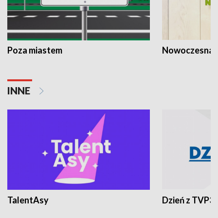
Poza miastem
Nowoczesna 
INNE
TalentAsy
Dzień z TVP3