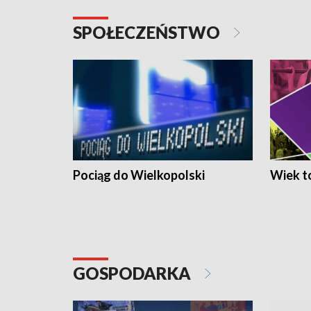
SPOŁECZEŃSTWO
Pociąg do Wielkopolski
Wiek to
GOSPODARKA