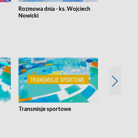
Rozmowa dnia - ks. Wojciech
Euro Fakty
Nowicki
Transmisje sportowe
Reportaże s