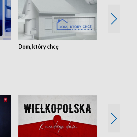
Dom, który chcę
Biznes Wielk