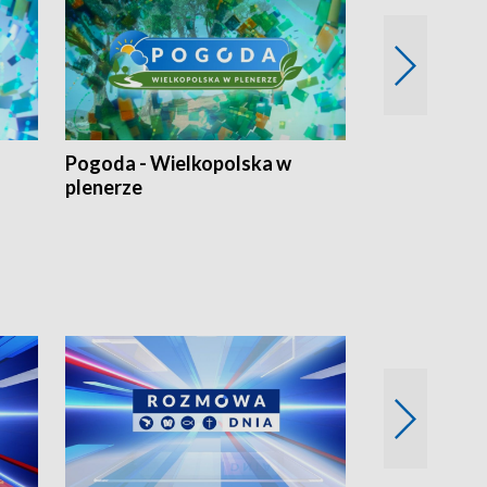
Pogoda - Wielkopolska w
Eko prognoza
plenerze