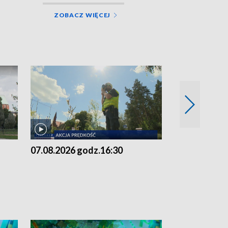
ZOBACZ WIĘCEJ
07.08.2026 godz.16:30
07.08.2026 g