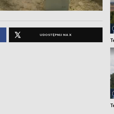
UDOSTĘPNIJ NA X
T
T