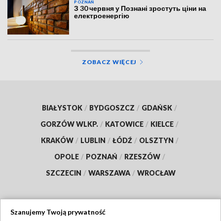
POZNAŃ
З 30 червня у Познані зростуть ціни на
електроенергію
ZOBACZ WIĘCEJ
BIAŁYSTOK
/
BYDGOSZCZ
/
GDAŃSK
/
GORZÓW WLKP.
/
KATOWICE
/
KIELCE
/
KRAKÓW
/
LUBLIN
/
ŁÓDŹ
/
OLSZTYN
/
OPOLE
/
POZNAŃ
/
RZESZÓW
/
SZCZECIN
/
WARSZAWA
/
WROCŁAW
Szanujemy Twoją prywatność
Dołącz do nas: