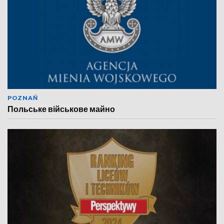
POZNAŃ
Польське військове майно