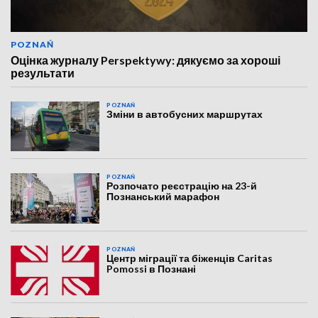
POZNAŃ
Оцінка журналу Perspektywy: дякуємо за хороші
результати
POZNAŃ
Зміни в автобусних маршрутах
POZNAŃ
Розпочато реєстрацію на 23-й
Познанський марафон
POZNAŃ
Центр міграції та біженців Caritas
Pomossi в Познані